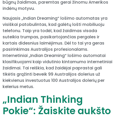
būgnų žaidimas, paremtas gerai žinomu Amerikos
indėnų motyvu.
Naujasis „Indian Dreaming“ lošimo automatas yra
visiškai patobulintas, kad galėtų lošti mobiliuoju
telefonu. Taip yra todėl, kad žaidimas visada
suteikia trumpas, pasikartojančias pergales ir
kartais didesnius laimėjimus. Dėl to tai yra geras
pasirinkimas Australijos profesionalams.
Internetiniai „Indian Dreaming“ lošimo automatai
klasifikuojami kaip vidutinio kintamumo internetiniai
žaidimai. Tai reiškia, kad žaidėjai paprastai gali
tikėtis grąžinti beveik 99 Australijos dolerius už
kiekvienus investuotus 100 Australijos dolerių per
kelerius metus.
„Indian Thinking
Pokie“: Žaiskite aukšto