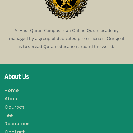
Al Hadi Quran Campus is an Online Quran academy
managed by a group of dedicated professionals. Our goal
is to spread Quran education around the world.
About Us
Home
About
Courses
Fee
Resources
Contact