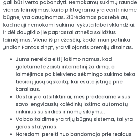
gali būti verta pabandyti. Nemokamų sukimų raunde
vienas laimėjimas, kurio piktograma yra centriniame
būgne, yra dauginamas. Žiūrėdamas pastebėjau,
kad nauji nemokami sukimai vyksta labai sklandžiai,
ir dėl daugiklio jie paprastai atneša solidžius
laimėjimus.
Viena iš priežasčių, kodėl man patinka
„Indian Fantasizing“, yra viliojantis premijų dizainas.
Jums nereikia eiti į lošimo namus, kad
galėtumėte žaisti internetinį žaidimą, o
laimėjimas po kiekvieno sėkmingo sukimo teka
tiesiai į jūsų sąskaitą, kai esate įstrigę prie
karaliaus.
Uostai yra atsitiktiniai, mes pradedame visus
savo lengviausių kalėdinių lošimo automatų
rinkinius su širdies ir namų šildymu,.
Vaizdo žaidime yra trijų būgnų sistema, tai yra
geras statymas.
Norėdami pereiti nuo bandomojo prie realaus