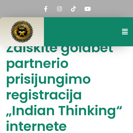
Žaiskite goldbet
partnerio
prisijungimo
registracija
„Indian Thinking“
internete