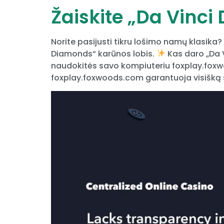
Žaiskite „Da Vinci
Norite pasijusti tikru lošimo namų klasika?
Diamonds“ karūnos lobis.
Kas daro „Da V
naudokitės savo kompiuteriu foxplay.foxwo
foxplay.foxwoods.com garantuoja visišk