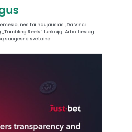
igus
dėmesio, nes tai naujausias „Da Vinci
ą „Tumbling Reels“ funkciją. Arba tiesiog
ūsų saugesnė svetainė