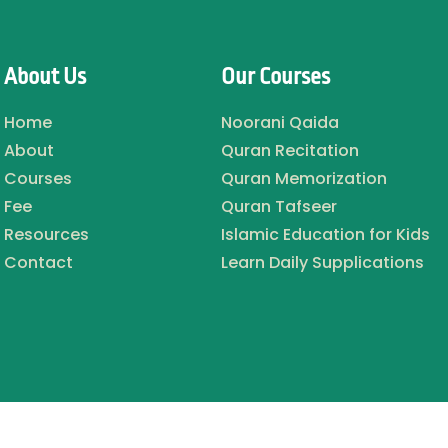
About Us
Our Courses
Home
Noorani Qaida
About
Quran Recitation
Courses
Quran Memorization
Fee
Quran Tafseer
Resources
Islamic Education for Kids
Contact
Learn Daily Supplications