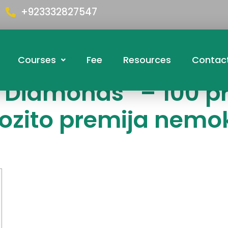
+923332827547
Courses
Fee
Resources
Contac
i Diamonds“ – 100 p
ozito premija nemo