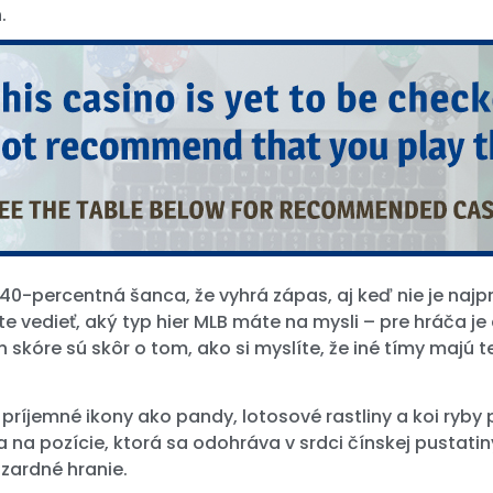
.
je 40-percentná šanca, že vyhrá zápas, aj keď nie je n
 vedieť, aký typ hier MLB máte na mysli – pre hráča je dô
kóre sú skôr o tom, ako si myslíte, že iné tímy majú t
príjemné ikony ako pandy, lotosové rastliny a koi ryby p
na pozície, ktorá sa odohráva v srdci čínskej pustatiny. 
zardné hranie.