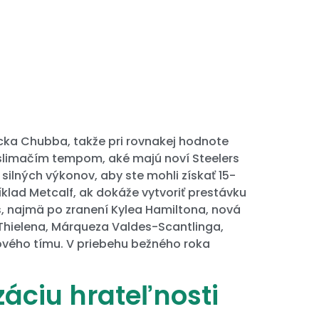
icka Chubba, takže pri rovnakej hodnote
 slimačím tempom, aké majú noví Steelers
ilných výkonov, aby ste mohli získať 15-
íklad Metcalf, ak dokáže vytvoriť prestávku
s, najmä po zranení Kylea Hamiltona, nová
 Thielena, Márqueza Valdes-Scantlinga,
nového tímu. V priebehu bežného roka
áciu hrateľnosti