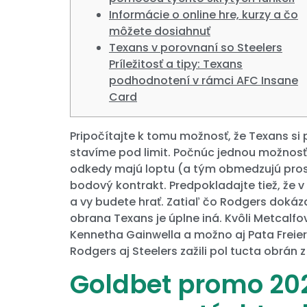
Informácie o online hre, kurzy a čo
môžete dosiahnuť
Texans v porovnaní so Steelers
Príležitosť a tipy: Texans
podhodnotení v rámci AFC Insane
Card
Pripočítajte k tomu možnosť, že Texans si
stavíme pod limit. Počnúc jednou možnosť
odkedy majú loptu (a tým obmedzujú prost
bodový kontrakt.
Predpokladajte tiež, že 
a vy budete hrať. Zatiaľ čo Rodgers doká
obrana Texans je úplne iná. Kvôli Metcalf
Kennetha Gainwella a možno aj Pata Freier
Rodgers aj Steelers zažili pol tucta obrán z
Goldbet promo 202