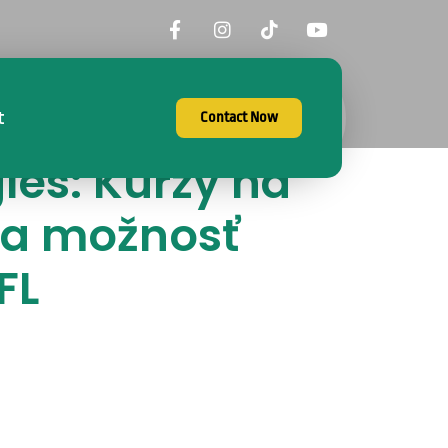
t
Contact Now
les: Kurzy na
šia možnosť
FL