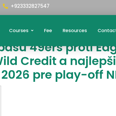
+923332827547
Courses
Fee
Resources
Contac
asu 49ers proti Eag
ild Credit a najlep
2026 pre play-off N