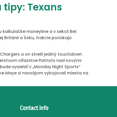
a tipy: Texans
v kalkulačke moneyline a v sekcii Bet
Británii a Írsku, frakcie ponúkajú
i Chargers a on strelil jediný touchdown
erstvom víťazstve Patriots nad novými
bude vysielať v „Monday Night Sports“
ake Maye si navzájom vybojovali miesta na
Contact info