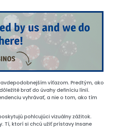
ajpravdepodobnejším víťazom. Predtým, ako
ležité brať do úvahy definíciu línií.
endenciu vyhrávať, a nie o tom, ako tím
oskytujú pohlcujúci vizuálny zážitok.
Tí, ktorí si chcú užiť prístavy Insane