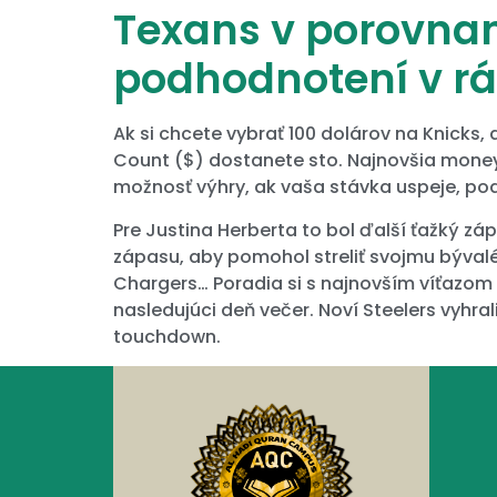
Texans v porovnaní 
podhodnotení v r
Ak si chcete vybrať 100 dolárov na Knicks,
Count ($) dostanete sto. Najnovšia moneyli
možnosť výhry, ak vaša stávka uspeje, po
Pre Justina Herberta to bol ďalší ťažký záp
zápasu, aby pomohol streliť svojmu býval
Chargers… Poradia si s najnovším víťazom 
nasledujúci deň večer. Noví Steelers vyhr
touchdown.