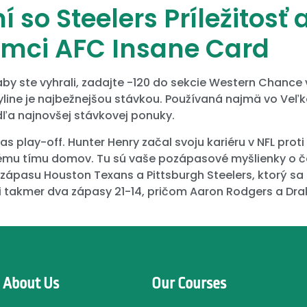
so Steelers Príležitosť 
ámci AFC Insane Card
 aby ste vyhrali, zadajte -120 do sekcie Western Chance 
ne je najbežnejšou stávkou. Používaná najmä vo Veľkej 
dľa najnovšej stávkovej ponuky.
as play-off. Hunter Henry začal svoju kariéru v NFL prot
ému tímu domov. Tu sú vaše pozápasové myšlienky o č
zápasu Houston Texans a Pittsburgh Steelers, ktorý sa 
ali takmer dva zápasy 21-14, pričom Aaron Rodgers a Dr
About Us
Our Courses