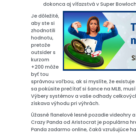
dokonca aj víťazstvá v Super Bowloch
Je dôležité,
aby ste si
zhodnotili
hodnotu,
pretože
outsider s
kurzom
+200 môže
byť tou
správnou voľbou, ak si myslíte, že existu
sa pokúsite prečítať si šance na MLB, musíte
Výbery systémov a vaše odhady celkových s
získava výhodu pri výhrách.
Úžasné flanelové lesné pozadie videohry a 
Crazy Panda od Aristocrat je populárna hra 
Panda zadarmo online, čaká vzrušujúce ha