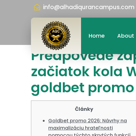
info@alhadiqurancampus.com
Home
About
Predpovede záp
začiatok kola W
goldbet promo 
Články
Goldbet promo 2026: Návrhy na
maximalizáciu hrateľnosti
pomocou týchto skrytých funkcií