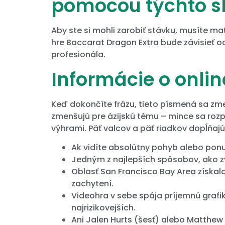
pomocou týchto sk
Aby ste si mohli zarobiť stávku, musíte m
hre Baccarat Dragon Extra bude závisieť od
profesionála.
Informácie o onlin
Keď dokončíte frázu, tieto písmená sa zm
zmenšujú pre ázijskú tému – mince sa rozp
výhrami. Päť valcov a päť riadkov dopĺňajú
Ak vidíte absolútny pohyb alebo ponu
Jedným z najlepších spôsobov, ako zv
Oblasť San Francisco Bay Area získala
zachytení.
Videohra v sebe spája príjemnú grafik
najrizikovejších.
Ani Jalen Hurts (šesť) alebo Matthew 