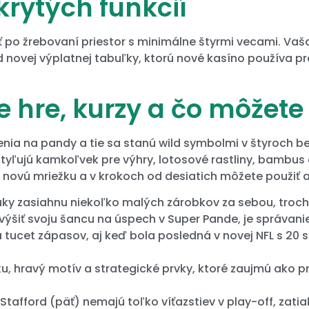
rytých funkcií
ať po žrebovaní priestor s minimálne štyrmi vecami. Va
 novej výplatnej tabuľky, ktorú nové kasíno používa pr
e hre, kurzy a čo môžet
enia na pandy a tie sa stanú wild symbolmi v štyroch b
tyľujú kamkoľvek pre výhry, lotosové rastliny, bambus a
 novú mriežku a v krokoch od desiatich môžete použiť až
ky zasiahnu niekoľko malých zárobkov za sebou, trochu
ýšiť svoju šancu na úspech v Super Pande, je správanie
 tucet zápasov, aj keď bola posledná v novej NFL s 20 sa
u, hravý motív a strategické prvky, ktoré zaujmú ako pr
Stafford (päť) nemajú toľko víťazstiev v play-off, zati