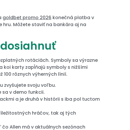
ša
goldbet promo 2026
konečná platba v
e hru. Môžete staviť na bankára aj na
e dosiahnuť
ezplatných rotáciách. Symboly sa výrazne
 koi karty zapĺňajú symboly s nižšími
 100 rôznych výherných línií.
 zvyšujete svoju voľbu.
 sa v demo funkcii.
ckmi a je druhá v histórii s iba pol tuctom
íležitostných hráčov, tak aj tých
aľ čo Allen má v aktuálnych sezónach