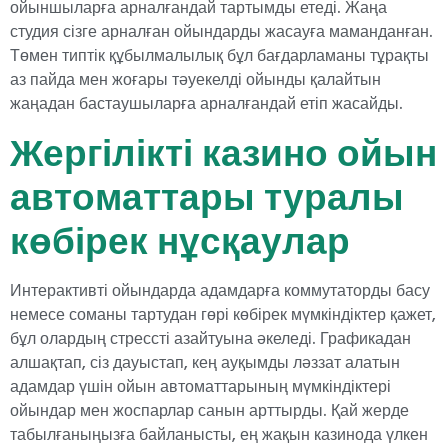
ойыншыларға арналғандай тартымды етеді. Жаңа
студия сізге арналған ойындарды жасауға маманданған.
Төмен типтік құбылмалылық бұл бағдарламаны тұрақты
аз пайда мен жоғары тәуекелді ойынды қалайтын
жаңадан бастаушыларға арналғандай етіп жасайды.
Жергілікті казино ойын
автоматтары туралы
көбірек нұсқаулар
Интерактивті ойындарда адамдарға коммутаторды басу
немесе соманы тартудан гөрі көбірек мүмкіндіктер қажет,
бұл олардың стрессті азайтуына әкеледі. Графикадан
алшақтап, сіз дауыстап, кең ауқымды ләззат алатын
адамдар үшін ойын автоматтарының мүмкіндіктері
ойындар мен жоспарлар санын арттырды. Қай жерде
табылғаныңызға байланысты, ең жақын казинода үлкен