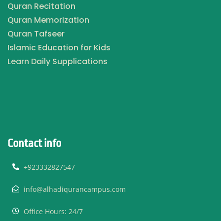
Quran Recitation
Quran Memorization
Quran Tafseer
Islamic Education for Kids
Learn Daily Supplications
Contact info
+923332827547
info@alhadiqurancampus.com
Office Hours: 24/7