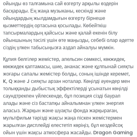
ойынды өз талғамына сай өзгерту арқылы өздерін
басқарады. Ең жаңа музыканы, кескінді және
ойындардың жылдамдығын өзгерту бірнеше
қызметтердің ортасына қосылады. Көбейткіш
тапсырмалардың қайсысы және қалай екенін білу
ойыншының тәсілі үшін өте маңызды, себебі олар әдетте
сіздің үлкен табысыңызға аздап айналуы мүмкін.
Құпия белгілер жемістер, апельсин сөмкесі, көкжидек,
көкжидек қаптамасы, шие, ананас және құлпынай сияқты
жоғары сапалы жемістер болды, соның ішінде керемет,
K, Q және J сияқты арзан ноталар. Көңілді әуендер мен
толыққанды дыбыстық эффектілерді ұсынатын көңілді
саундтрекпен үйлескенде, бұл позиция сізді баурап
алады және сіз бастапқы айналымнан үлкен энергия
аласыз. Жарқын және шуақты фонда жарқыраған,
мультфильм тәрізді жақсы жаңа піскен жемістермен
жарылған дисплейді елестетіп көріңіз, бұл кездейсоқ
ойын үшін жақсы атмосфера жасайды. Dragon Gaming