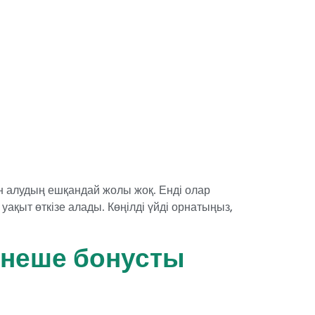
н алудың ешқандай жолы жоқ. Енді олар
 уақыт өткізе алады.
Көңілді үйді орнатыңыз,
рнеше бонусты