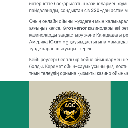
интернетте басқарылатын казинолармен жұмыс
пайдаланады, сондықтан сіз 220-дан астам мү
Оның онлайн ойыны жүздеген мың халықарал
алғыңыз келсе, Grosvenor казинолары екі р
казиноларды заңдастыру және Канададағы ре
Америка iGaming қауымдастығына маманданға
түрде қарап шығуыңыз керек.
Кейбіреулері белгілі бір бейне ойындармен 
болды. Керемет ойын-сауық ұсыныңыз, достым –
тиын төлеудің орнына қызықты казино ойынын