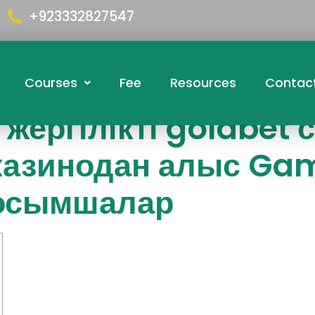
+923332827547
Courses
Fee
Resources
Contac
 жергілікті goldbet 
казинодан алыс Ga
қосымшалар