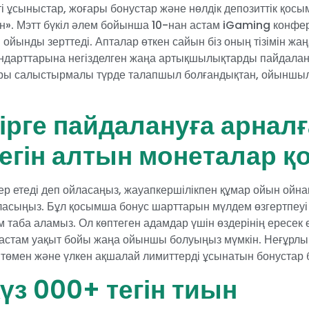
вті ұсыныстар, жоғары бонустар және нөлдік депозиттік қос
». Мэтт бүкіл әлем бойынша 10-нан астам iGaming конфе
йынды зерттеді. Апталар өткен сайын біз оның тізімін жа
стандарттарына негізделген жаңа артықшылықтарды пайдала
ары салыстырмалы түрде талапшыл болғандықтан, ойыншыл
бірге пайдалануға арнал
 тегін алтын монеталар 
әсер етеді деп ойласаңыз, жауапкершілікпен құмар ойын о
асыңыз. Бұл қосымша бонус шарттарын мүлдем өзгертпеуі м
 таба аламыз. Ол көптеген адамдар үшін өздерінің ересек
 астам уақыт бойы жаңа ойыншы болуыңыз мүмкін. Неғұрл
төмен және үлкен ақшалай лимиттерді ұсынатын бонустар б
үз 000+ тегін тиын