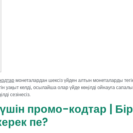
кодтар
монеталардан шексіз үйден алтын монеталарды тегі
 уақыт келді, осылайша олар үйде көңілді ойнауға сапалы
лді сезінесіз.
үшін промо-кодтар | Бі
керек пе?