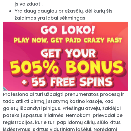
įsivaizduoti.
Yra daug daugiau priežasčių, dėl kurių šis
žaidimas yra labai sėkmingas.
Profesionalai turi užbaigti prenumeratos procesą ir
tada atlikti pirmąjį statymą kazino kasoje, kad
galėtų išbandyti pinigus. Priešingu atveju, žaidėjai
pateks į spąstus ir laimės. Nemokami prievadai be
registracijos, kurie turi papildomų ciklų, siūlo kitus
išdėstymus, skirtus vidutiniam lošėjui. Norėdami