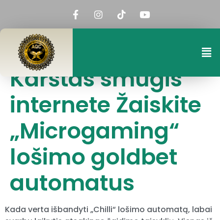
Karštas smūgis
internete Žaiskite
„Microgaming“
lošimo goldbet
automatus
Kada verta išbandyti „Chilli“ lošimo automatą, labai