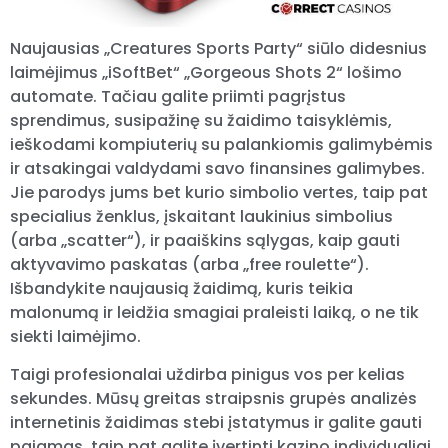
Naujausias „Creatures Sports Party“ siūlo didesnius
laimėjimus „iSoftBet“ „Gorgeous Shots 2“ lošimo
automate. Tačiau galite priimti pagrįstus
sprendimus, susipažinę su žaidimo taisyklėmis,
ieškodami kompiuterių su palankiomis galimybėmis
ir atsakingai valdydami savo finansines galimybes.
Jie parodys jums bet kurio simbolio vertes, taip pat
specialius ženklus, įskaitant laukinius simbolius
(arba „scatter“), ir paaiškins sąlygas, kaip gauti
aktyvavimo paskatas (arba „free roulette“).
Išbandykite naujausią žaidimą, kuris teikia
malonumą ir leidžia smagiai praleisti laiką, o ne tik
siekti laimėjimo.
Taigi profesionalai uždirba pinigus vos per kelias
sekundes. Mūsų greitas straipsnis grupės analizės
internetinis žaidimas stebi įstatymus ir galite gauti
pajamas, taip pat galite įvertinti kazino individualiai.