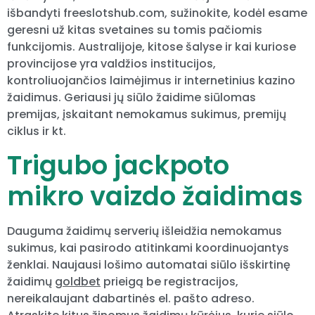
išbandyti freeslotshub.com, sužinokite, kodėl esame
geresni už kitas svetaines su tomis pačiomis
funkcijomis. Australijoje, kitose šalyse ir kai kuriose
provincijose yra valdžios institucijos,
kontroliuojančios laimėjimus ir internetinius kazino
žaidimus. Geriausi jų siūlo žaidime siūlomas
premijas, įskaitant nemokamus sukimus, premijų
ciklus ir kt.
Trigubo jackpoto
mikro vaizdo žaidimas
Dauguma žaidimų serverių išleidžia nemokamus
sukimus, kai pasirodo atitinkami koordinuojantys
ženklai. Naujausi lošimo automatai siūlo išskirtinę
žaidimų
goldbet
prieigą be registracijos,
nereikalaujant dabartinės el. pašto adreso.