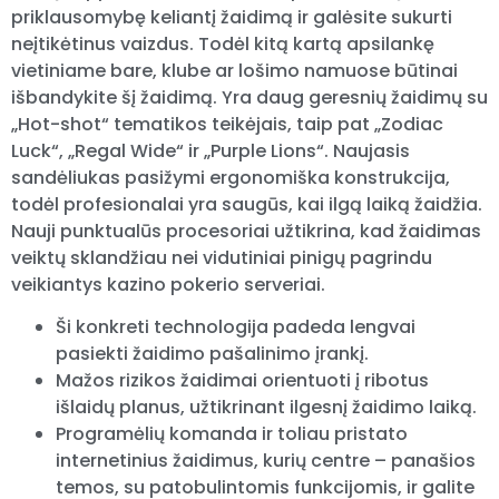
priklausomybę keliantį žaidimą ir galėsite sukurti
neįtikėtinus vaizdus. Todėl kitą kartą apsilankę
vietiniame bare, klube ar lošimo namuose būtinai
išbandykite šį žaidimą. Yra daug geresnių žaidimų su
„Hot-shot“ tematikos teikėjais, taip pat „Zodiac
Luck“, „Regal Wide“ ir „Purple Lions“. Naujasis
sandėliukas pasižymi ergonomiška konstrukcija,
todėl profesionalai yra saugūs, kai ilgą laiką žaidžia.
Nauji punktualūs procesoriai užtikrina, kad žaidimas
veiktų sklandžiau nei vidutiniai pinigų pagrindu
veikiantys kazino pokerio serveriai.
Ši konkreti technologija padeda lengvai
pasiekti žaidimo pašalinimo įrankį.
Mažos rizikos žaidimai orientuoti į ribotus
išlaidų planus, užtikrinant ilgesnį žaidimo laiką.
Programėlių komanda ir toliau pristato
internetinius žaidimus, kurių centre – panašios
temos, su patobulintomis funkcijomis, ir galite