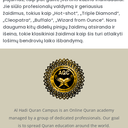
Jie siūlo profesionalų valdymą ir geriausius
žaidimus, tokius kaip „Hot-shot“, „Triple Diamond“,
„Cleopatra“, „Buffalo“, „Wizard from Ounce“. Nors
dauguma kitų didelių pinigų žaidimų atsiranda ir
išeina, tokie klasikiniai žaidimai kaip šis turi atlaikyti
lošimų bendrovių laiko išbandymą.
Al Hadi Quran Campus is an Online Quran academy
managed by a group of dedicated professionals. Our goal
is to spread Quran education around the world.