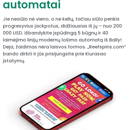
automatai
Jie nesiūlo nė vieno, o ne kelių, tačiau siūlo penkis
progresyvius jackpotus, didžiausias iš jų – nuo ​​200
000 USD. Išbandykite įspūdingą 5 būgnų ir 40
laimėjimo linijų modernų lošimo automatą iš Bally!
Deja, žaidimas nėra laisvos formos. „Reefspins.com“
bando dirbti ir jūs prisijungsite prie Kiurasao
įstatymų.