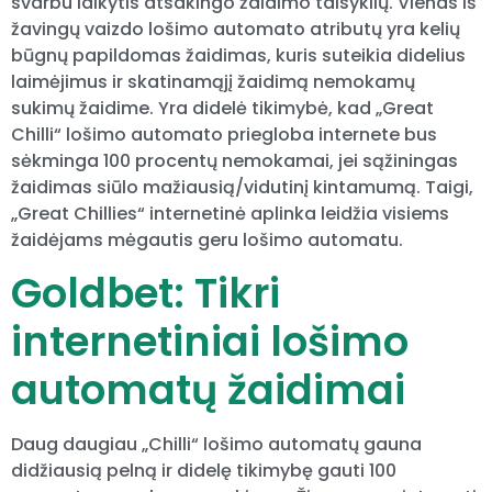
svarbu laikytis atsakingo žaidimo taisyklių. Vienas iš
žavingų vaizdo lošimo automato atributų yra kelių
būgnų papildomas žaidimas, kuris suteikia didelius
laimėjimus ir skatinamąjį žaidimą nemokamų
sukimų žaidime. Yra didelė tikimybė, kad „Great
Chilli“ lošimo automato priegloba internete bus
sėkminga 100 procentų nemokamai, jei sąžiningas
žaidimas siūlo mažiausią/vidutinį kintamumą.
Taigi,
„Great Chillies“ internetinė aplinka leidžia visiems
žaidėjams mėgautis geru lošimo automatu.
Goldbet: Tikri
internetiniai lošimo
automatų žaidimai
Daug daugiau „Chilli“ lošimo automatų gauna
didžiausią pelną ir didelę tikimybę gauti 100