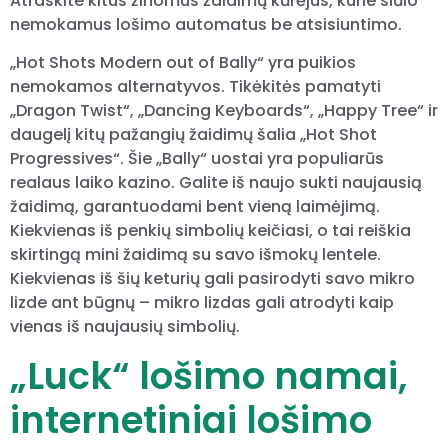
Atraskite kitus žinomus žaidimų kūrėjus, kurie siūlo
nemokamus lošimo automatus be atsisiuntimo.
„Hot Shots Modern out of Bally“ yra puikios
nemokamos alternatyvos. Tikėkitės pamatyti
„Dragon Twist“, „Dancing Keyboards“, „Happy Tree“ ir
daugelį kitų pažangių žaidimų šalia „Hot Shot
Progressives“. Šie „Bally“ uostai yra populiarūs
realaus laiko kazino. Galite iš naujo sukti naujausią
žaidimą, garantuodami bent vieną laimėjimą.
Kiekvienas iš penkių simbolių keičiasi, o tai reiškia
skirtingą mini žaidimą su savo išmokų lentele.
Kiekvienas iš šių keturių gali pasirodyti savo mikro
lizde ant būgnų – mikro lizdas gali atrodyti kaip
vienas iš naujausių simbolių.
„Luck“ lošimo namai,
internetiniai lošimo