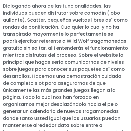
Dialogando ahora de las funcionalidades, las
individuos pueden disfrutar sobre comodín (lobo
aullante), Scatter, pequeñas vueltas libres así­ como
rondas de bonificación. Cualquier lo cual y no ha
transpirado mayormente lo perfectamente se
podrí¡ ejercitar referente a Wild Wolf tragamonedas
gratuito sin soltar, allí entenderás el funcionamiento
mientras disfrutas del proceso. Sobre el website lo
principal que hagas serí­a comunicarnos de niveles
sobre juegos para conocer sus paquetes así­ como
desarrollos. Hacemos una demostración cuidada
de completo slot para asegurarnos de que
únicamente las más grandes juegos llegan a la
página. Todo lo cual nos han forzado en
organizarnos mejor desplazándolo hacia el pelo
generar un calendario de nuevas tragamonedas
donde tanto usted igual que los usuarios puedan
mantenerse alrededor data sobre entre a