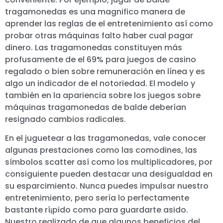
tragamonedas es una magnifico manera de
aprender las reglas de el entretenimiento así­ como
probar otras máquinas falto haber cual pagar
dinero. Las tragamonedas constituyen más
profusamente de el 69% para juegos de casino
regalado o bien sobre remuneración en línea y es
algo un indicador de el notoriedad. El modelo y
también en la apariencia sobre los juegos sobre
máquinas tragamonedas de balde deberían
resignado cambios radicales.
En el juguetear a las tragamonedas, vale conocer
algunas prestaciones como las comodines, las
símbolos scatter así­ como los multiplicadores, por
consiguiente pueden destacar una desigualdad en
su esparcimiento. Nunca puedes impulsar nuestro
entretenimiento, pero serí­a lo perfectamente
bastante rí¡pido como para guardarte asido.
Nuestro realizado de que algunos beneficios del