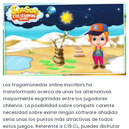
Los tragamonedas online inscribirí¡ ha
transformado acerca de unas los alternativas
mayormente esgrimidas entre los jugadores
chilenos. La posibilidad sobre competir carente
necesidad sobre eximir ningún software añadida
serí­a unas los puntos más atractivas de todos
estos juegos. Referente a C19.CL, puedes disfrutar