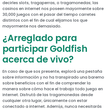
decirles slots, tragaperras, o tragamonedas; las
casinos en internet nos poseen mayormente sobre
30,000 juegos con el pasar del tiempo carretes
distintos con el fin de cual elijamos los que
mayormente nos demasiado.
¿Arreglado para
participar Goldfish
acerca de vivo?
En caso de que sos presente, explorá una pestaña
sobre información y no ha transpirado una baremo
sobre beneficios con el fin de comprender la
manera sobre cómo hace el trabajo todo juego en
internet. Disfrutá de las tragamonedas desde
cualquier otra lugar, únicamente con estar
conectado a internet. Ademí¡s, nunca necesitarás