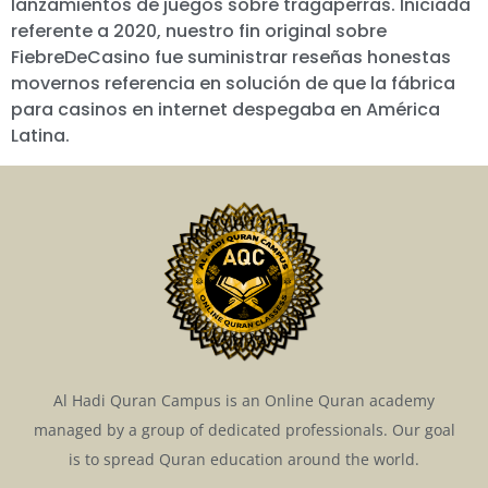
lanzamientos de juegos sobre tragaperras. Iniciada
referente a 2020, nuestro fin original sobre
FiebreDeCasino fue suministrar reseñas honestas
movernos referencia en solución de que la fábrica
para casinos en internet despegaba en América
Latina.
Al Hadi Quran Campus is an Online Quran academy
managed by a group of dedicated professionals. Our goal
is to spread Quran education around the world.