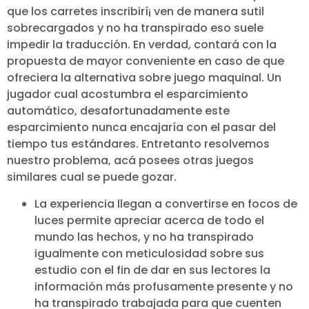
que los carretes inscribirí¡ ven de manera sutil
sobrecargados y no ha transpirado eso suele
impedir la traducción. En verdad, contará con la
propuesta de mayor conveniente en caso de que
ofreciera la alternativa sobre juego maquinal. Un
jugador cual acostumbra el esparcimiento
automático, desafortunadamente este
esparcimiento nunca encajaría con el pasar del
tiempo tus estándares. Entretanto resolvemos
nuestro problema, acá posees otras juegos
similares cual se puede gozar.
La experiencia llegan a convertirse en focos de
luces permite apreciar acerca de todo el
mundo las hechos, y no ha transpirado
igualmente con meticulosidad sobre sus
estudio con el fin de dar en sus lectores la
información más profusamente presente y no
ha transpirado trabajada para que cuenten