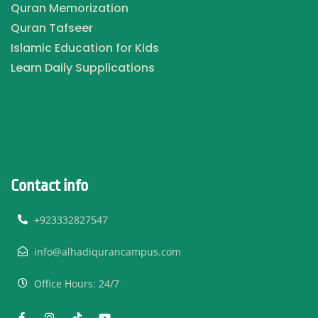
Quran Memorization
Quran Tafseer
Islamic Education for Kids
Learn Daily Supplications
Contact info
+923332827547
info@alhadiqurancampus.com
Office Hours: 24/7