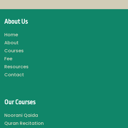
About Us
Home
About
Courses
Fee
Resources
Contact
Our Courses
Noorani Qaida
Quran Recitation