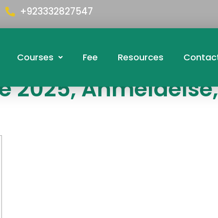
+923332827547
Courses
Fee
Resources
Contac
e 2025, Anmeldelse,