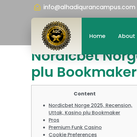
info@alhadiqurancampus.com
Home
About
Nordicbet Norg
plu Bookmaker
Content
Nordicbet Norge 2025, Recension,
Uttak, Kasino plu Bookmaker
Pros
Premium Funk Casino
Cookie Preferences