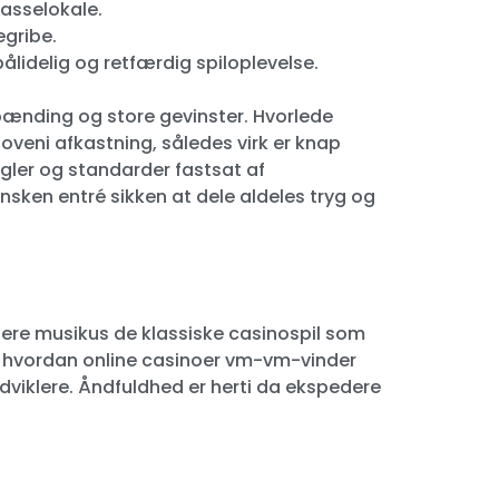
asselokale.
egribe.
 pålidelig og retfærdig spiloplevelse.
spænding og store gevinster. Hvorlede
oveni afkastning, således virk er knap
egler og standarder fastsat af
ansken entré sikken at dele aldeles tryg og
dere musikus de klassiske casinospil som
den, hvordan online casinoer vm-vm-vinder
udviklere. Åndfuldhed er herti da ekspedere