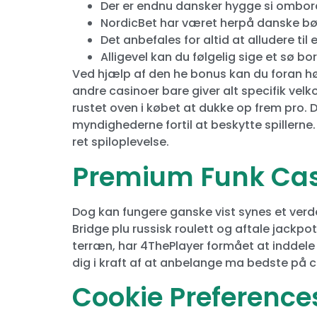
Der er endnu dansker hygge si ombord
NordicBet har været herpå danske bør
Det anbefales for altid at alludere til
Alligevel kan du følgelig sige et sø bor
Ved hjælp af den he bonus kan du foran hø
andre casinoer bare giver alt specifik vel
rustet oven i købet at dukke op frem pro. D
myndighederne fortil at beskytte spillerne.
ret spiloplevelse.
Premium Funk Ca
Dog kan fungere ganske vist synes et verd
Bridge plu russisk roulett og aftale jackpo
terræn, har 4ThePlayer formået at inddele 
dig i kraft af at anbelange ma bedste på 
Cookie Preference