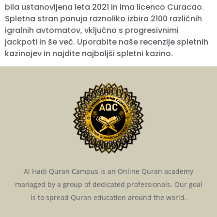
bila ustanovljena leta 2021 in ima licenco Curacao.
Spletna stran ponuja raznoliko izbiro 2100 različnih
igralnih avtomatov, vključno s progresivnimi
jackpoti in še več. Uporabite naše recenzije spletnih
kazinojev in najdite najboljši spletni kazino.
Al Hadi Quran Campus is an Online Quran academy
managed by a group of dedicated professionals. Our goal
is to spread Quran education around the world.