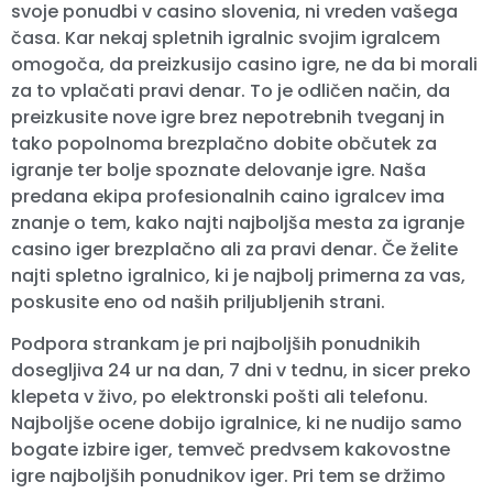
svoje ponudbi v casino slovenia, ni vreden vašega
časa. Kar nekaj spletnih igralnic svojim igralcem
omogoča, da preizkusijo casino igre, ne da bi morali
za to vplačati pravi denar. To je odličen način, da
preizkusite nove igre brez nepotrebnih tveganj in
tako popolnoma brezplačno dobite občutek za
igranje ter bolje spoznate delovanje igre. Naša
predana ekipa profesionalnih caino igralcev ima
znanje o tem, kako najti najboljša mesta za igranje
casino iger brezplačno ali za pravi denar. Če želite
najti spletno igralnico, ki je najbolj primerna za vas,
poskusite eno od naših priljubljenih strani.
Podpora strankam je pri najboljših ponudnikih
dosegljiva 24 ur na dan, 7 dni v tednu, in sicer preko
klepeta v živo, po elektronski pošti ali telefonu.
Najboljše ocene dobijo igralnice, ki ne nudijo samo
bogate izbire iger, temveč predvsem kakovostne
igre najboljših ponudnikov iger. Pri tem se držimo