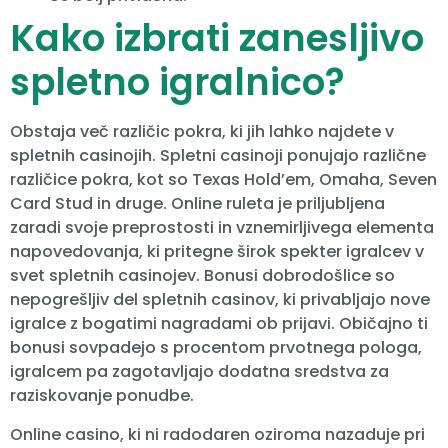
Kako izbrati zanesljivo
spletno igralnico?
Obstaja več različic pokra, ki jih lahko najdete v
spletnih casinojih. Spletni casinoji ponujajo različne
različice pokra, kot so Texas Hold’em, Omaha, Seven
Card Stud in druge. Online ruleta je priljubljena
zaradi svoje preprostosti in vznemirljivega elementa
napovedovanja, ki pritegne širok spekter igralcev v
svet spletnih casinojev. Bonusi dobrodošlice so
nepogrešljiv del spletnih casinov, ki privabljajo nove
igralce z bogatimi nagradami ob prijavi. Običajno ti
bonusi sovpadejo s procentom prvotnega pologa,
igralcem pa zagotavljajo dodatna sredstva za
raziskovanje ponudbe.
Online casino, ki ni radodaren oziroma nazaduje pri