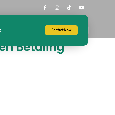
t
Contact Now
ken Betaling