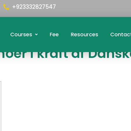
+923332827547
Courses
Fee
Resources
Contac
oer i kraft af Dans