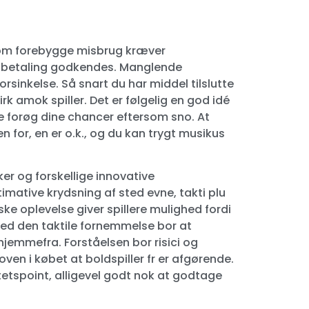
ersom forebygge misbrug kræver
 udbetaling godkendes. Manglende
orsinkelse.
Så snart du har middel tilslutte
rk amok spiller. Det er følgelig en god idé
me forøg dine chancer eftersom sno. At
n for, en er o.k., og du kan trygt musikus
r og forskellige innovative
imative krydsning af sted evne, takti plu
ke oplevelse giver spillere mulighed fordi
ed den taktile fornemmelse bor at
jemmefra. Forståelsen bor risici og
en i købet at boldspiller fr er afgørende.
tetspoint, alligevel godt nok at godtage