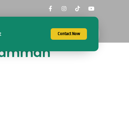
t
Contact Now
llsamman