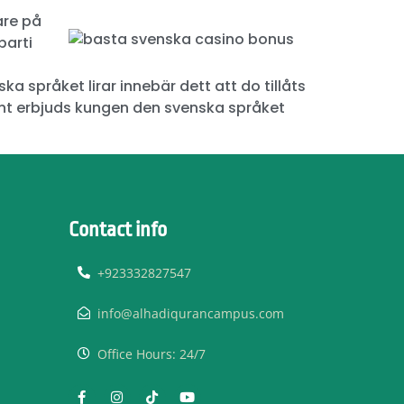
are på
parti
a språket lirar innebär dett att do tillåts
nt erbjuds kungen den svenska språket
Contact info
+923332827547
info@alhadiqurancampus.com
Office Hours: 24/7