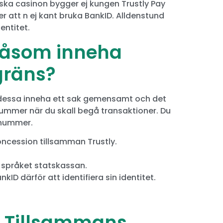
ska casinon bygger ej kungen Trustly Pay
 att n ej kant bruka BankID. Alldenstund
entitet.
 såsom inneha
gräns?
pa dessa inneha ett sak gemensamt och det
nnummer när du skall begå transaktioner. Du
lnummer.
oncession tillsamman Trustly.
 språket statskassan.
D därför att identifiera sin identitet.
os Tillsammans