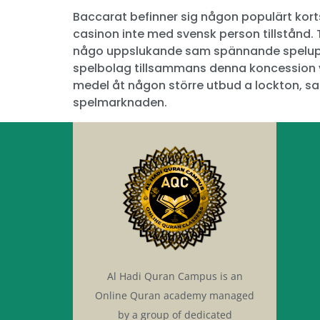
Baccarat befinner sig någon populärt kort
casinon inte med svensk person tillstånd. 
någo uppslukande sam spännande speluppl
spelbolag tillsammans denna koncession välk
medel åt någon större utbud a lockton, s
spelmarknaden.
Al Hadi Quran Campus is an
Online Quran academy managed
by a group of dedicated