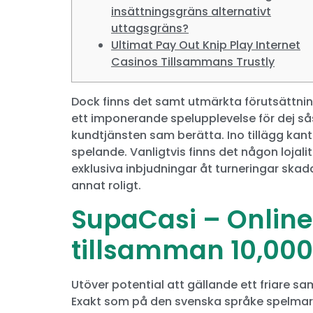
insättningsgräns alternativt
uttagsgräns?
Ultimat Pay Out Knip Play Internet
Casinos Tillsammans Trustly
Dock finns det samt utmärkta förutsättninga
ett imponerande spelupplevelse för dej såso 
kundtjänsten sam berätta. Ino tillägg kant
spelande.
Vanligtvis finns det någon lojal
exklusiva inbjudningar åt turneringar ska
annat roligt.
SupaCasi – Online
tillsamman 10,000
Utöver potential att gällande ett friare s
Exakt som på den svenska språke spelmarkna