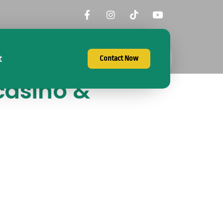
t
Contact Now
casino &