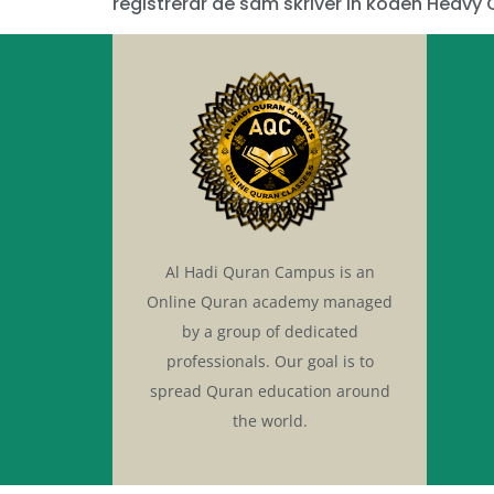
registrerar de sam skriver in koden Heavy 
Al Hadi Quran Campus is an
Online Quran academy managed
by a group of dedicated
professionals. Our goal is to
spread Quran education around
the world.