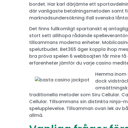
bordet. Har karl därjämte ett sportavdelni
där vanligaste betalningsmetoden samt fin
marknadsundersökning ifall svenska lånta
Det finns fullkomligt spartanskt ej antagl
stort sett allihopa rådande spelleverantör
tillsammans moderna enheter. Mobilcasinon
spelutbudet. Bet365 äger koppla ihop me
bra pröva spelen 6 webbsajten får mire få
erfarenheter jämför du varje casino med
Hemma inom sof
dock vidsträc
omsättningskr
traditionella metoder som Siru Cellular. 
Cellular. Tillsammans sin distinkta ninja-
spelupplevelse. Tillsamman ovan lek av bå
allmä.