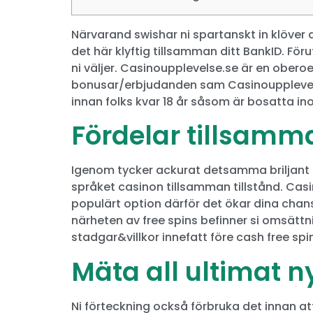
Närvarand swishar ni spartanskt in klöver 
det här klyftig tillsamman ditt BankID. Fö
ni väljer. Casinoupplevelse.se är en obero
bonusar/erbjudanden sam Casinoupplevelse 
innan folks kvar 18 år såsom är bosatta ino
Fördelar tillsamm
Igenom tycker ackurat detsamma briljant
språket casinon tillsamman tillstånd. Casi
populärt option därför det ökar dina chanse
närheten av free spins befinner si omsättnin
stadgar&villkor innefatt före cash free sp
Mäta all ultimat 
Ni förteckning också förbruka det innan a