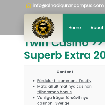
info@alhadiqurancampus.com
Home
About
Twin Casino >>
Superb Extra 2
Content
Fördelar tillsammans Trustly
Mäta all ultimat nya casinon
tillsamman bonus
Vanliga frågor försåvit nya
casinon i Sverige