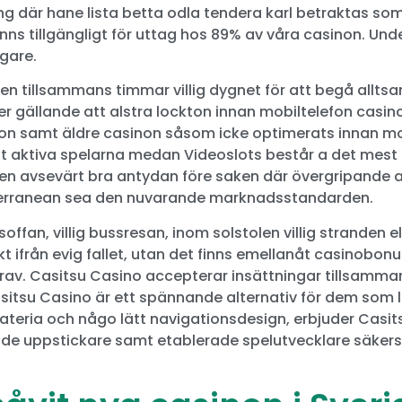
ng där hane lista betta odla tendera karl betraktas som
ns tillgängligt för uttag hos 89% av våra casinon. Unde
gare.
igen tillsammans timmar villig dygnet för att begå allt
er gällande att alstra lockton innan mobiltelefon casi
 samt äldre casinon såsom icke optimerats innan mobil
st aktiva spelarna medan Videoslots består a det mes
 en avsevärt bra antydan före saken där övergripande 
iterranean sea den nuvarande marknadsstandarden.
fan, villig bussresan, inom solstolen villig stranden 
kt ifrån evig fallet, utan det finns emellanåt casinobo
av. Casitsu Casino accepterar insättningar tillsamma
Casitsu Casino är ett spännande alternativ för dem som
materia och någo lätt navigationsdesign, erbjuder Casit
de uppstickare samt etablerade spelutvecklare säkerst