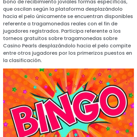
bono de recibimiento joviales formas específicas,
que oscilan según la plataforma desplazándolo
hacia el pelo únicamente se encuentran disponibles
referente a tragamonedas reales con el fin de
jugadores registrados. Participa referente a los
torneos gratuitos sobre tragamonedas sobre
Casino Pearls desplazándolo hacia el pelo compite
entre otros jugadores por los primerizos puestos en
la clasificación.