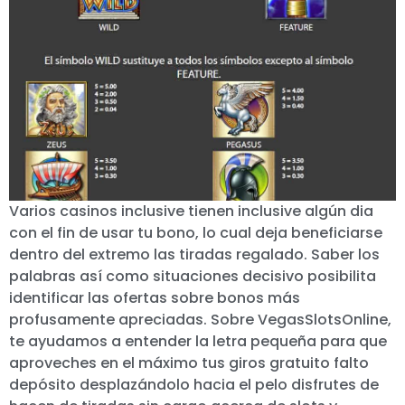
Varios casinos inclusive tienen inclusive algún dia
con el fin de usar tu bono, lo cual deja beneficiarse
dentro del extremo las tiradas regalado. Saber los
palabras así­ como situaciones decisivo posibilita
identificar las ofertas sobre bonos más
profusamente apreciadas. Sobre VegasSlotsOnline,
te ayudamos a entender la letra pequeña para que
aproveches en el máximo tus giros gratuito falto
depósito desplazándolo hacia el pelo disfrutes de