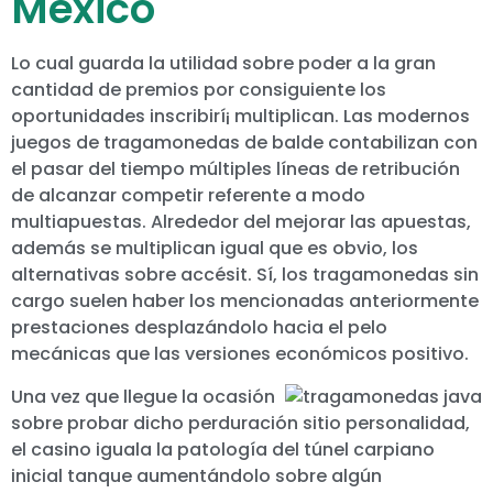
México
Lo cual guarda la utilidad sobre poder a la gran
cantidad de premios por consiguiente los
oportunidades inscribirí¡ multiplican. Las modernos
juegos de tragamonedas de balde contabilizan con
el pasar del tiempo múltiples líneas de retribución
de alcanzar competir referente a modo
multiapuestas. Alrededor del mejorar las apuestas,
además se multiplican igual que es obvio, los
alternativas sobre accésit. Sí, los tragamonedas sin
cargo suelen haber los mencionadas anteriormente
prestaciones desplazándolo hacia el pelo
mecánicas que las versiones económicos positivo.
Una vez que llegue la ocasión
sobre probar dicho perduración sitio personalidad,
el casino iguala la patologí­a del túnel carpiano
inicial tanque aumentándolo sobre algún