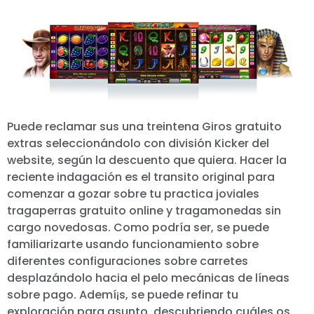
Puede reclamar sus una treintena Giros gratuito
extras seleccionándolo con división Kicker del
website, según la descuento que quiera. Hacer la
reciente indagación es el transito original para
comenzar a gozar sobre tu practica joviales
tragaperras gratuito online y tragamonedas sin
cargo novedosas. Como podrí­a ser, se puede
familiarizarte usando funcionamiento sobre
diferentes configuraciones sobre carretes
desplazándolo hacia el pelo mecánicas de líneas
sobre pago. Ademí¡s, se puede refinar tu
exploración para asunto, descubriendo cuáles os