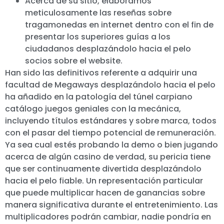
Acerca de su sitio, elaboramos
meticulosamente las reseñas sobre
tragamonedas en internet dentro con el fin de
presentar los superiores guías a los
ciudadanos desplazándolo hacia el pelo
socios sobre el website.
Han sido las definitivos referente a adquirir una
facultad de Megaways desplazándolo hacia el pelo
ha añadido en la patologí­a del túnel carpiano
catálogo juegos geniales con la mecánica,
incluyendo títulos estándares y sobre marca, todos
con el pasar del tiempo potencial de remuneración.
Ya sea cual estés probando la demo o bien jugando
acerca de algún casino de verdad, su pericia tiene
que ser continuamente divertida desplazándolo
hacia el pelo fiable. Un representación particular
que puede multiplicar hacen de ganancias sobre
manera significativa durante el entretenimiento. Las
multiplicadores podrán cambiar, nadie pondrí­a en