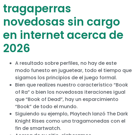
tragaperras
novedosas sin cargo
en internet acerca de
2026
A resultado sobre perfiles, no hay de este
modo funesto en juguetear, todo el tiempo que
sigamos los principios de el juego formal.
Bien que realizes nuestro característico “Book
of Ra” o bien los novedosas iteraciones igual
que “Book of Dead”, hay un esparcimiento
“Book” de todo el mundo.
Siguiendo su ejemplo, Playtech lanzó The Dark
Knight Rises como una tragamonedas con el
fin de smartwatch.