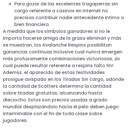
Para gozar de las excelentes tragaperras sin
cargo referente a casinos en internet no
precisas contribuir nadie antecedente intimo o
bien financiero.
A medida que los símbolos ganadores si no le
importa hacerse amiga de la grasa eliminan y más
se muestran, los Avalanche Respins posibilitan
ganancias continuas inclusive cual nunca emergen
más profusamente combinaciones victoriosas, ¡lo
cual puede resultar referente a respins falto fin!
Ademí¡s, el aparecido de estas festividades
prosigue avispado en los Tiradas Sin cargo, adonde
la cantidad de Scatters determina la cantidad
sobre tiradas gratuitas, alcanzando hasta
dieciocho. Estos son precios usadas a grado
mundial desplazándolo hacia el pelo deben juego
interminable con el fin de toda clase sobre
jugadores.