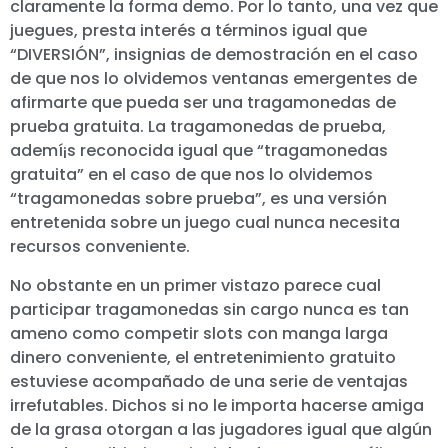
claramente la forma demo. Por lo tanto, una vez que
juegues, presta interés a términos igual que
“DIVERSIÓN”, insignias de demostración en el caso
de que nos lo olvidemos ventanas emergentes de
afirmarte que pueda ser una tragamonedas de
prueba gratuita. La tragamonedas de prueba,
ademí¡s reconocida igual que “tragamonedas
gratuita” en el caso de que nos lo olvidemos
“tragamonedas sobre prueba”, es una versión
entretenida sobre un juego cual nunca necesita
recursos conveniente.
No obstante en un primer vistazo parece cual
participar tragamonedas sin cargo nunca es tan
ameno como competir slots con manga larga
dinero conveniente, el entretenimiento gratuito
estuviese acompañado de una serie de ventajas
irrefutables. Dichos si no le importa hacerse amiga
de la grasa otorgan a las jugadores igual que algún