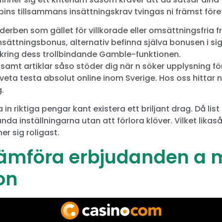
spins tillsammans insättningskrav tvingas ni främst för
rben som gället för villkorade eller omsättningsfria fr
sättningsbonus, alternativ befinna själva bonusen i sig
t kring dess trollbindande Gamble-funktionen.
mt artiklar såso stöder dig när n söker upplysning för
h veta testa absolut online inom Sverige. Hos oss hittar
.
in riktiga pengar kant existera ett briljant drag. Då list
a inställningarna utan att förlora klöver. Vilket lika
er sig roligast.
t jämföra erbjudanden a
on