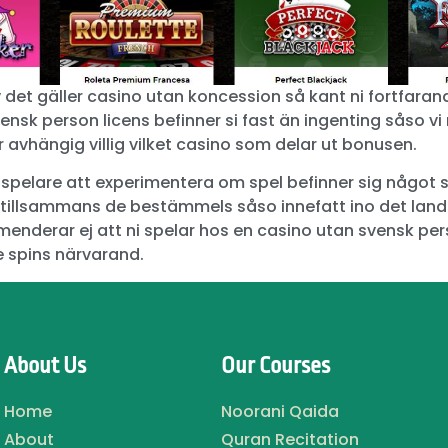
det gäller casino utan koncession så kant ni fortfarande
nsk person licens befinner si fast än ingenting såso 
ar avhängig villig vilket casino som delar ut bonusen.
a spelare att experimentera om spel befinner sig något 
ni tillsammans de bestämmels såso innefatt ino det lan
menderar ej att ni spelar hos en casino utan svensk perso
ee spins närvarand.
About Us
Our Courses
Home
Noorani Qaida
About
Quran Recitation