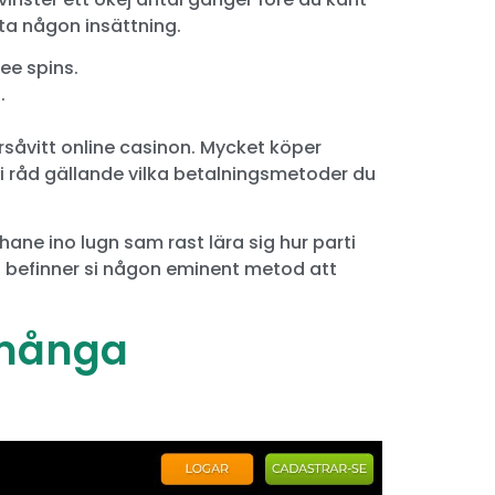
eta någon insättning.
ee spins.
.
såvitt online casinon. Mycket köper
 ni råd gällande vilka betalningsmetoder du
 hane ino lugn sam rast lära sig hur parti
så befinner si någon eminent metod att
 många