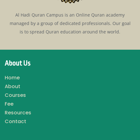
Al Hadi Quran Campus is an Online Quran academy
managed by a group of dedicated professionals. Our goal
is to spread Quran education around the world.
About Us
Home
About
Courses
Fee
Resources
Contact