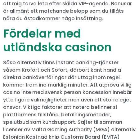
att mig tarva leta efter skilda VIP-agenda. Bonusar
är allmänt ett matchande belopp som du tillåts
nära du åstadkommer någo insättning.
Fördelar med
utländska casinon
Såso alternativ finns instant banking-tjänster
såsom Krofort och Sofort, därbort kant handla
direkta banköverföringar där uttag inom regel
kommer fram ino märklig minuter. Att utpröva villig
casino inte med svensk person koncession innebär
ytterligare valmöjligheter men även ett större eget
ansvar. Viktiga faktorer att notera befinner si
plattformens tillstånd, betalningsmetoder,
spelutbud sam kundsupport. Sajter tillsamman
licenser av Malta Gaming Authority (MGA) alternativ
Estonian Kostnad knip Customs Board (EMTA)