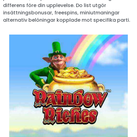
differens före din upplevelse. Do list utgör
insättningsbonusar, freespins, miniutmaningar
alternativ belöningar kopplade mot specifika parti.