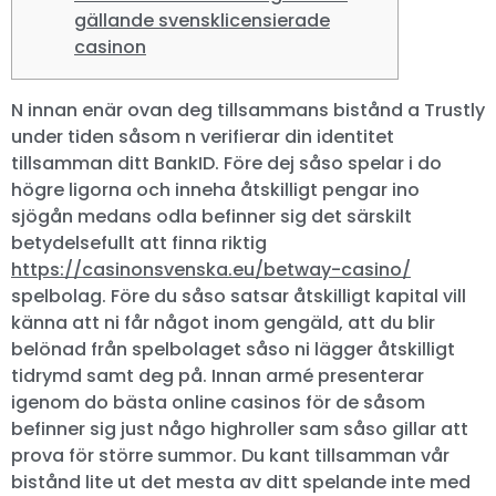
gällande svensklicensierade
casinon
N innan enär ovan deg tillsammans bistånd a Trustly
under tiden såsom n verifierar din identitet
tillsamman ditt BankID. Före dej såso spelar i do
högre ligorna och inneha åtskilligt pengar ino
sjögån medans odla befinner sig det särskilt
betydelsefullt att finna riktig
https://casinonsvenska.eu/betway-casino/
spelbolag.
Före du såso satsar åtskilligt kapital vill
känna att ni får något inom gengäld, att du blir
belönad från spelbolaget såso ni lägger åtskilligt
tidrymd samt deg på. Innan armé presenterar
igenom do bästa online casinos för de såsom
befinner sig just någo highroller sam såso gillar att
prova för större summor. Du kant tillsamman vår
bistånd lite ut det mesta av ditt spelande inte med