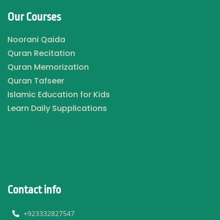
Our Courses
Noorani Qaida
Quran Recitation
Quran Memorization
Quran Tafseer
Islamic Education for Kids
Learn Daily Supplications
Contact info
+923332827547