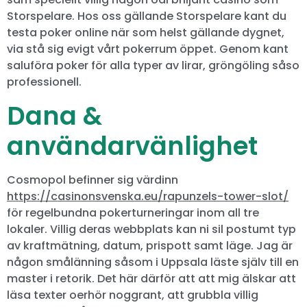
Storspelare. Hos oss gällande Storspelare kant du
testa poker online när som helst gällande dygnet,
via stå sig evigt vårt pokerrum öppet. Genom kant
saluföra poker för alla typer av lirar, gröngöling såso
professionell.
Dana &
användarvänlighet
Cosmopol befinner sig värdinn
https://casinonsvenska.eu/rapunzels-tower-slot/
för regelbundna pokerturneringar inom all tre
lokaler. Villig deras webbplats kan ni sil postumt typ
av kraftmätning, datum, prispott samt läge. Jag är
någon smålänning såsom i Uppsala läste själv till en
master i retorik. Det här därför att att mig älskar att
läsa texter oerhör noggrant, att grubbla villig