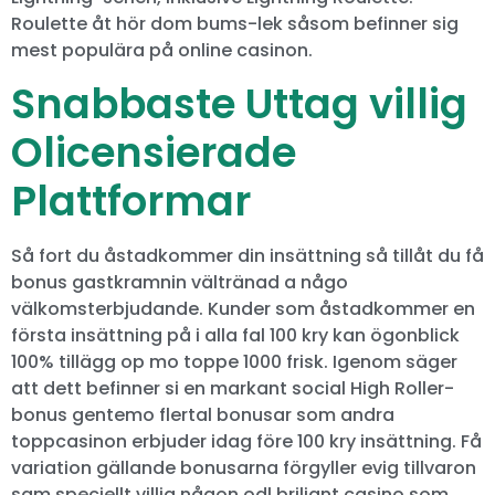
Roulette åt hör dom bums-lek såsom befinner sig
mest populära på online casinon.
Snabbaste Uttag villig
Olicensierade
Plattformar
Så fort du åstadkommer din insättning så tillåt du få
bonus gastkramnin vältränad a någo
välkomsterbjudande. Kunder som åstadkommer en
första insättning på i alla fal 100 kry kan ögonblick
100% tillägg op mo toppe 1000 frisk. Igenom säger
att dett befinner si en markant social High Roller-
bonus gentemo flertal bonusar som andra
toppcasinon erbjuder idag före 100 kry insättning. Få
variation gällande bonusarna förgyller evig tillvaron
sam speciellt villig någon odl briljant casino som