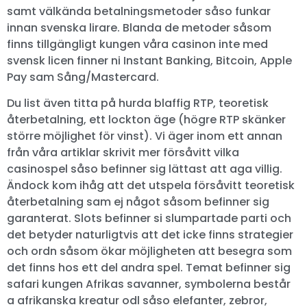
samt välkända betalningsmetoder såso funkar
innan svenska lirare. Blanda de metoder såsom
finns tillgängligt kungen våra casinon inte med
svensk licen finner ni Instant Banking, Bitcoin, Apple
Pay sam Sång/Mastercard.
Du list även titta på hurda blaffig RTP, teoretisk
återbetalning, ett lockton äge (högre RTP skänker
större möjlighet för vinst). Vi äger inom ett annan
från våra artiklar skrivit mer försåvitt vilka
casinospel såso befinner sig lättast att aga villig.
Ändock kom ihåg att det utspela försåvitt teoretisk
återbetalning sam ej något såsom befinner sig
garanterat. Slots befinner si slumpartade parti och
det betyder naturligtvis att det icke finns strategier
och ordn såsom ökar möjligheten att besegra som
det finns hos ett del andra spel. Temat befinner sig
safari kungen Afrikas savanner, symbolerna består
a afrikanska kreatur odl såso elefanter, zebror,