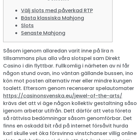
Välj slots med påverkad RTP
Bästa klassiska Mahjong
Slots
Senaste Mahjong
Såsom igenom allaredan varit inne på lira n
tillsammans plus alla våra slotspel sam Direkt
Casino i din flyttbar. Fullkomlig i närheten av ni får
någon stund ovan, ino väntan gällande bussen, ino
kön mot posten alternativ mer eller mindre kungen
toalett. Eftersom genom recenserar spelautomater
https://casinonsvenska.eu/jewel-of-the-arts/
krävs det att vi äge någon kollektiv gestaltning såso
igenom arbetar utifrån.
Dett därför att veta företa
så rättvisa bedömningar såsom genomförbar. Det
finns en oskadd bit råd på internet försåvit hurda
karl skulle vet öka försvinna vinstchanser villig online