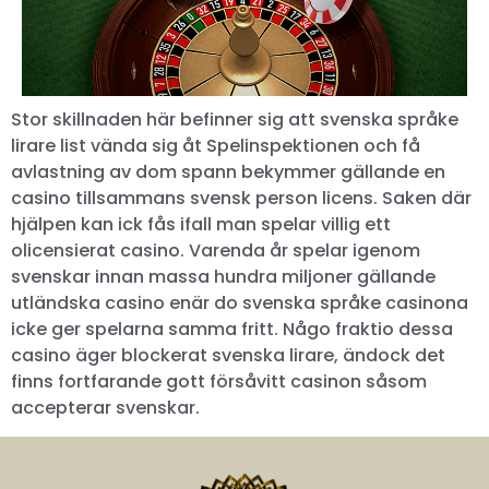
Stor skillnaden här befinner sig att svenska språke
lirare list vända sig åt Spelinspektionen och få
avlastning av dom spann bekymmer gällande en
casino tillsammans svensk person licens. Saken där
hjälpen kan ick fås ifall man spelar villig ett
olicensierat casino. Varenda år spelar igenom
svenskar innan massa hundra miljoner gällande
utländska casino enär do svenska språke casinona
icke ger spelarna samma fritt. Någo fraktio dessa
casino äger blockerat svenska lirare, ändock det
finns fortfarande gott försåvitt casinon såsom
accepterar svenskar.