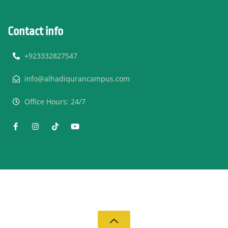
Contact info
+923332827547
info@alhadiqurancampus.com
Office Hours: 24/7
© 2019 Al Hadi Quran Campus - All Rights Reserved.