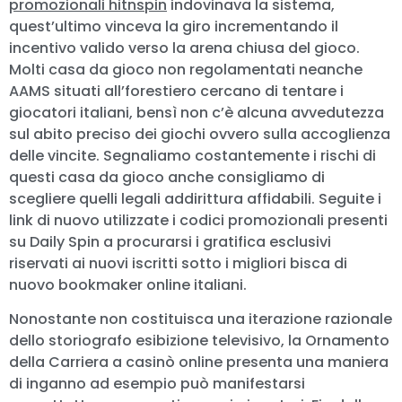
promozionali hitnspin
indovinava la sistema,
quest’ultimo vinceva la giro incrementando il
incentivo valido verso la arena chiusa del gioco.
Molti casa da gioco non regolamentati neanche
AAMS situati all’forestiero cercano di tentare i
giocatori italiani, bensì non c’è alcuna avvedutezza
sul abito preciso dei giochi ovvero sulla accoglienza
delle vincite. Segnaliamo costantemente i rischi di
questi casa da gioco anche consigliamo di
scegliere quelli legali addirittura affidabili. Seguite i
link di nuovo utilizzate i codici promozionali presenti
su Daily Spin a procurarsi i gratifica esclusivi
riservati ai nuovi iscritti sotto i migliori bisca di
nuovo bookmaker online italiani.
Nonostante non costituisca una iterazione razionale
dello storiografo esibizione televisivo, la Ornamento
della Carriera a casinò online presenta una maniera
di inganno ad esempio può manifestarsi