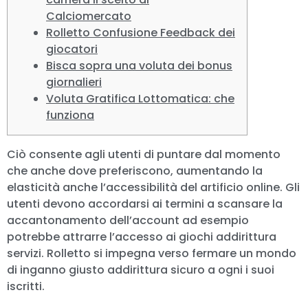
Calciomercato
Rolletto Confusione Feedback dei
giocatori
Bisca sopra una voluta dei bonus
giornalieri
Voluta Gratifica Lottomatica: che
funziona
Ciò consente agli utenti di puntare dal momento
che anche dove preferiscono, aumentando la
elasticità anche l’accessibilità del artificio online. Gli
utenti devono accordarsi ai termini a scansare la
accantonamento dell’account ad esempio
potrebbe attrarre l’accesso ai giochi addirittura
servizi.
Rolletto si impegna verso fermare un mondo
di inganno giusto addirittura sicuro a ogni i suoi
iscritti.