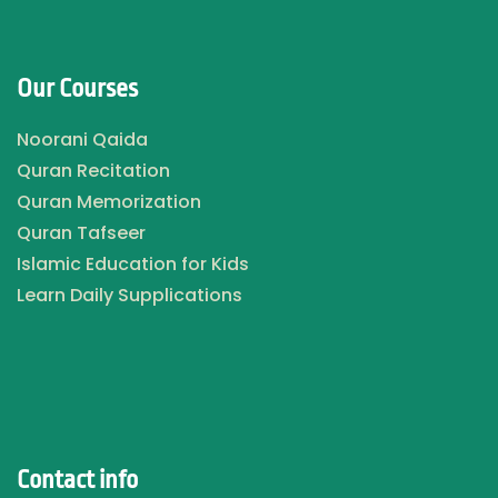
Our Courses
Noorani Qaida
Quran Recitation
Quran Memorization
Quran Tafseer
Islamic Education for Kids
Learn Daily Supplications
Contact info