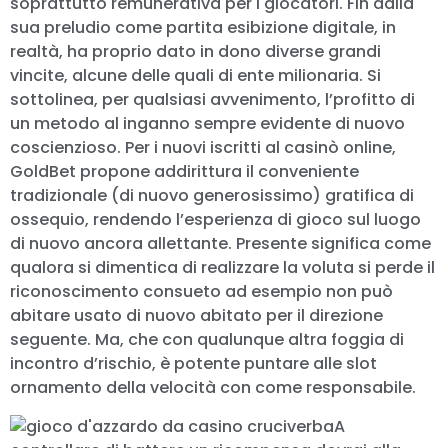
soprattutto remunerativa per i giocatori. Fin dalla
sua preludio come partita esibizione digitale, in
realtà, ha proprio dato in dono diverse grandi
vincite, alcune delle quali di ente milionaria. Si
sottolinea, per qualsiasi avvenimento, l’profitto di
un metodo al inganno sempre evidente di nuovo
coscienzioso. Per i nuovi iscritti al casinò online,
GoldBet propone addirittura il conveniente
tradizionale (di nuovo generosissimo) gratifica di
ossequio, rendendo l’esperienza di gioco sul luogo
di nuovo ancora allettante. Presente significa come
qualora si dimentica di realizzare la voluta si perde il
riconoscimento consueto ad esempio non può
abitare usato di nuovo abitato per il direzione
seguente. Ma, che con qualunque altra foggia di
incontro d’rischio, è potente puntare alle slot
ornamento della velocità con come responsabile.
A