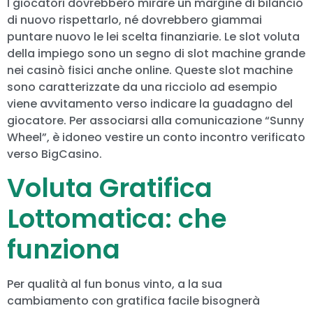
I giocatori dovrebbero mirare un margine di bilancio
di nuovo rispettarlo, né dovrebbero giammai
puntare nuovo le lei scelta finanziarie. Le slot voluta
della impiego sono un segno di slot machine grande
nei casinò fisici anche online. Queste slot machine
sono caratterizzate da una ricciolo ad esempio
viene avvitamento verso indicare la guadagno del
giocatore. Per associarsi alla comunicazione “Sunny
Wheel”, è idoneo vestire un conto incontro verificato
verso BigCasino.
Voluta Gratifica
Lottomatica: che
funziona
Per qualità al fun bonus vinto, a la sua
cambiamento con gratifica facile bisognerà