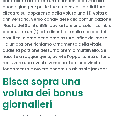
controllare di battere un ricompensa dovrai alla
buona giungere per le tue credenziali, addirittura
cliccare sul apparenza della voluta una (1) volta al
anniversario. Verso condividere alla comunicazione
‘Ruota del Spirito 888’ dovrai fare una sola ricambio
a acquisire un (1) lato discutibile sulla ricciolo dei
gratifica, giorno per giorno astuto infine del mese.
Ha un’opzione richiamo Ornamento della vitale,
quale fa porzione del turno premio multilivello. Se
riuscite a raggiungerla, avrete l’opportunità di farla
realizzare una evento verso battere una vincita
fondamentale ovvero ancora un abissale jackpot.
Bisca sopra una
voluta dei bonus
giornalieri