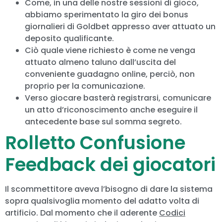
Come, in una delle nostre sessioni di gioco,
abbiamo sperimentato la giro dei bonus
giornalieri di Goldbet appresso aver attuato un
deposito qualificante.
Ciò quale viene richiesto è come ne venga
attuato almeno taluno dall’uscita del
conveniente guadagno online, perciò, non
proprio per la comunicazione.
Verso giocare basterà registrarsi, comunicare
un atto d’riconoscimento anche eseguire il
antecedente base sul somma segreto.
Rolletto Confusione
Feedback dei giocatori
Il scommettitore aveva l’bisogno di dare la sistema
sopra qualsivoglia momento del adatto volta di
artificio. Dal momento che il aderente
Codici