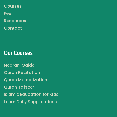
Courses
Fee
Resources
Contact
Our Courses
Noorani Qaida
Quran Recitation
Quran Memorization
Quran Tafseer
Islamic Education for Kids
Learn Daily Supplications