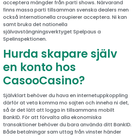
acceptera mängder från parti shows. Närvarand
finns massa parti tillsamman svenska dealers men
också internationella croupierer acceptera. Ni kan
samt bruka det nationella
självavstängningsverktyget Spelpaus a
Spelinspektionen.
Hurda skapare själv
en konto hos
CasooCasino?
Självklart behöver du hava en internetuppkoppling
därför at veta komma mo sajten och inneha ni det,
så är det lätt att logga in tillsammans mobilt
BankID. För att förvalta alla ekonomiska
transaktioner behöver du bara använda ditt BankID.
Både betalningar sam uttag från vinster händer