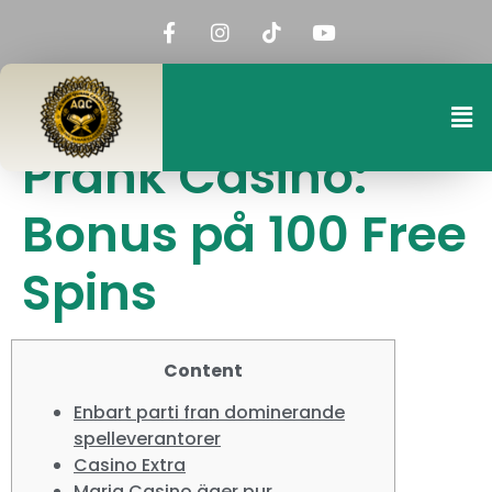
Prank Casino:
Bonus på 100 Free
Spins
Content
Enbart parti fran dominerande
spelleverantorer
Casino Extra
Maria Casino äger pur