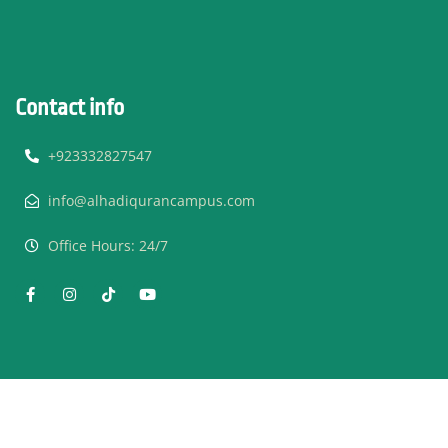
Contact info
+923332827547
info@alhadiqurancampus.com
Office Hours: 24/7
© 2019 Al Hadi Quran Campus - All Rights Reserved.