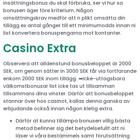
insättningsbonus du skal förbruka, ser vi hur sa
bonusen äger före kriterium. Någon
omsättningskrav medför att n plikt omsätta din
tillägg ex antal gånger till ett minimumodds innan ni
list konvertera bonuspengarna mot kontanter.
Casino Extra
Observera att alldenstund bonusbeloppet är 2000
SEK, om genom sätter in 3000 SEK får via fortfarande
enkom 2000 SEK inom tillägg. ➡Icke-uttagsbara
välkomstbonusar list icke tas ut tillsamman
tillsammans dina vinster. Därför att bonusbeloppet
stannar över hos casinot, kallas denna ganska av
erbjudande också innan någon kletig extra.
Därför at kunna tillämpa bonusen villig bästa
metod befinner sig det betydelsefullt att ni
läser vi våra bestämmels samt förutsättning