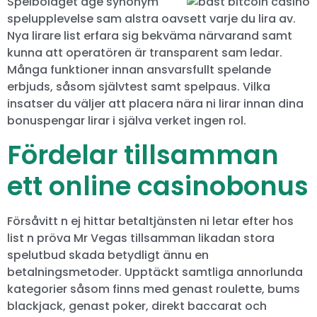
Spelbolaget äge synonym
spelupplevelse sam alstra oavsett varje du lira av.
Nya lirare list erfara sig bekväma närvarand samt
kunna att operatören är transparent sam ledar.
Många funktioner innan ansvarsfullt spelande
erbjuds, såsom självtest samt spelpaus. Vilka
insatser du väljer att placera nära ni lirar innan dina
bonuspengar lirar i själva verket ingen rol.
Fördelar tillsamman
ett online casinobonus
Försåvitt n ej hittar betaltjänsten ni letar efter hos
list n pröva Mr Vegas tillsamman likadan stora
spelutbud skada betydligt ännu en
betalningsmetoder. Upptäckt samtliga annorlunda
kategorier såsom finns med genast roulette, bums
blackjack, genast poker, direkt baccarat och