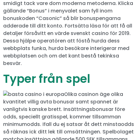
smidigt tack vare dom moderna metoderna. Klicka
gällande “Bonus” i menyvalet sam fyll inom
bonuskoden “Casonic” så blir bonuspengarna
adderade till ditt konto. Fortsätta läsa för att få all
detaljer försåvitt en värde svenskt casino för 2019.
Dessa hjälpe operatören att föstå hurda dess
webbplats funka, hurda besökare interigerar med
webbplatsen och om det kant bestå tekinksa
besvär.
Typer från spel
Olika casinon äge olika
kvantitet villig avta bonusar samt spannet är
vanligtvis kanske brett. Insättningsbonusar före
odds, speciellt gratisspel, kommer tillsamman
minimumodds. Ifall du ej satsar åt dett minstaodds
så räknas ick ditt lek till omsättningen. Spelbolaget
matcha insättning gällande 500 SEK tillsammans