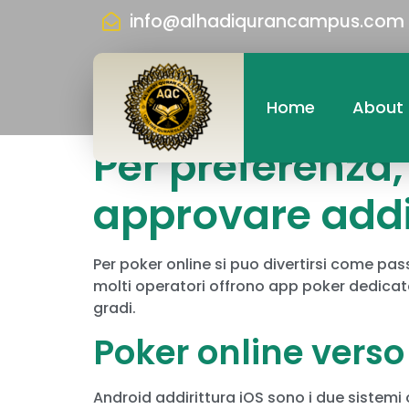
info@alhadiqurancampus.com
Home
About
Per preferenza, 
approvare addi
Per poker online si puo divertirsi come pa
molti operatori offrono app poker dedicat
gradi.
Poker online verso
Android addirittura iOS sono i due sistemi 