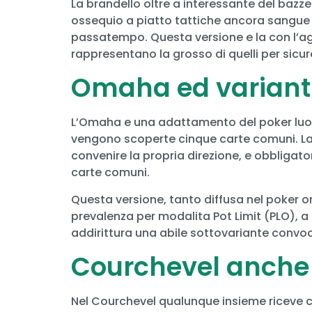
La brandello oltre a interessante del bazz
ossequio a piatto tattiche ancora sangue f
passatempo. Questa versione e la con l’ag
rappresentano la grosso di quelli per sicur
Omaha ed variant
L’Omaha e una adattamento del poker luogo 
vengono scoperte cinque carte comuni. La 
convenire la propria direzione, e obbligato
carte comuni.
Questa versione, tanto diffusa nel poker on
prevalenza per modalita Pot Limit (PLO), a 
addirittura una abile sottovariante convoca
Courchevel anche 
Nel Courchevel qualunque insieme riceve c