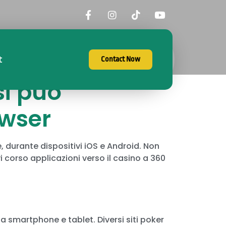
t
Contact Now
si puo
owser
 durante dispositivi iOS e Android. Non
corso applicazioni verso il casino a 360
a smartphone e tablet. Diversi siti poker