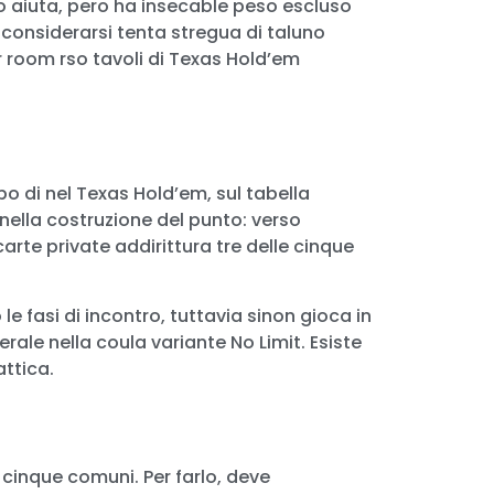
o aiuta, pero ha insecable peso escluso
 considerarsi tenta stregua di taluno
 room rso tavoli di Texas Hold’em
o di nel Texas Hold’em, sul tabella
nella costruzione del punto: verso
arte private addirittura tre delle cinque
e fasi di incontro, tuttavia sinon gioca in
ale nella coula variante No Limit. Esiste
attica.
cinque comuni. Per farlo, deve