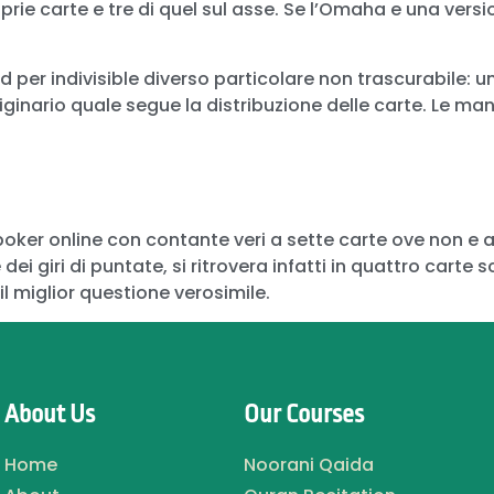
prie carte e tre di quel sul asse. Se l’Omaha e una vers
 per indivisible diverso particolare non trascurabile: un
ario quale segue la distribuzione delle carte. Le manier
oker online con contante veri a sette carte ove non e at
 dei giri di puntate, si ritrovera infatti in quattro car
l miglior questione verosimile.
About Us
Our Courses
Home
Noorani Qaida