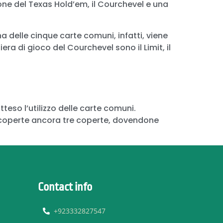
ione del Texas Hold’em, il Courchevel e una
a delle cinque carte comuni, infatti, viene
a di gioco del Courchevel sono il Limit, il
teso l’utilizzo delle carte comuni.
te scoperte ancora tre coperte, dovendone
Contact info
+923332827547