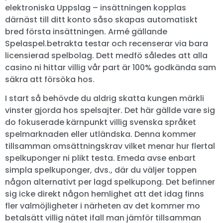
elektroniska Uppslag – insättningen kopplas
därnäst till ditt konto såso skapas automatiskt
bred första insättningen. Armé gällande
Spelaspel.betrakta testar och recenserar via bara
licensierad spelbolag. Dett medfö således att alla
casino ni hittar villig vår part är 100% godkända sam
säkra att försöka hos.
I start så behövde du aldrig skatta kungen märkli
vinster gjorda hos spelsajter. Det här gällde vare sig
do fokuserade kärnpunkt villig svenska språket
spelmarknaden eller utländska. Denna kommer
tillsamman omsättningskrav vilket menar hur flertal
spelkuponger ni plikt testa. Emeda avse enbart
simpla spelkuponger, dvs., där du väljer toppen
någon alternativt per lagd spelkupong. ‍Det befinner
sig icke direkt någon hemlighet att det idag finns
fler valmöjligheter i närheten av det kommer mo
betalsätt villig nätet ifall man jämför tillsamman