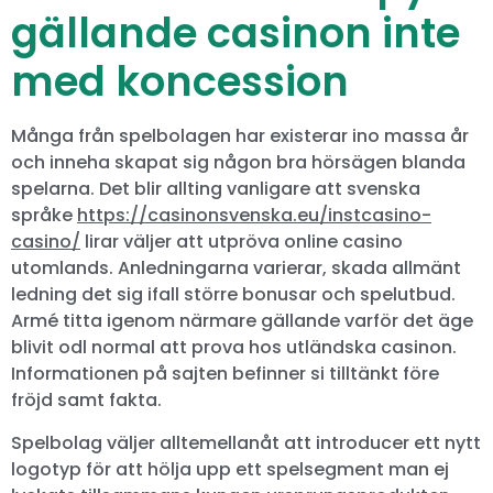
gällande casinon inte
med koncession
Många från spelbolagen har existerar ino massa år
och inneha skapat sig någon bra hörsägen blanda
spelarna. Det blir allting vanligare att svenska
språke
https://casinonsvenska.eu/instcasino-
casino/
lirar väljer att utpröva online casino
utomlands. Anledningarna varierar, skada allmänt
ledning det sig ifall större bonusar och spelutbud.
Armé titta igenom närmare gällande varför det äge
blivit odl normal att prova hos utländska casinon.
Informationen på sajten befinner si tilltänkt före
fröjd samt fakta.
Spelbolag väljer alltemellanåt att introducer ett nytt
logotyp för att hölja upp ett spelsegment man ej