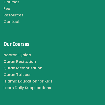
Courses
Fee
Resources
Contact
Our Courses
Noorani Qaida
Quran Recitation
Quran Memorization
Quran Tafseer
Islamic Education for Kids
Learn Daily Supplications