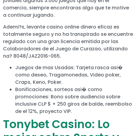
joviales algunas 3.000 juegos que hay en el
comercio, siempre encontraras algo que te motive
a continuar jugando.
Ademi?s, levante casino online dinero eficaz es
totalmente seguro y no ha transpirado se encuentre
regulado con una gran licencia emitida por las
Colaboradores de el Juego de Curazao, utilizando
na? 8048/JAZ2016-065.
Juegos de mas Usadas: Tarjeta rasca asi�
como deseo, Tragamonedas, Video poker,
Craps, Keno, Poker.
Bonificaciones, sorteos asi� como
promociones: Bono sobre audiencia sobre
inclusive CLP $ + 250 giros de balde, reembolso
de el 12%, proyecto VIP.
Tonybet Casino: Lo