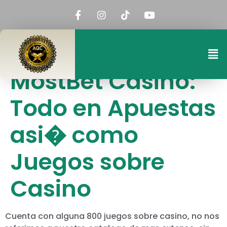
MostBet Casino:
Todo en Apuestas
asi� como
Juegos sobre
Casino
Cuenta con alguna 800 juegos sobre casino, no nos