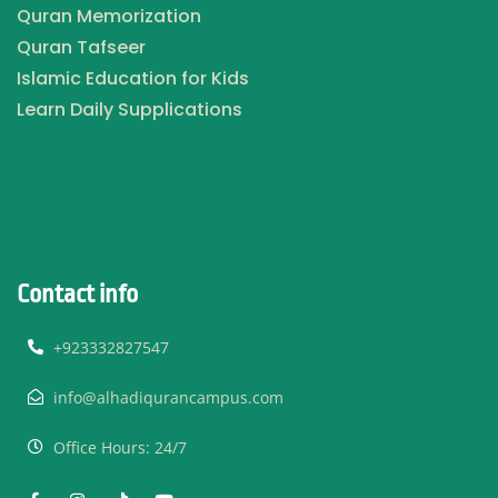
Quran Memorization
Quran Tafseer
Islamic Education for Kids
Learn Daily Supplications
Contact info
+923332827547
info@alhadiqurancampus.com
Office Hours: 24/7