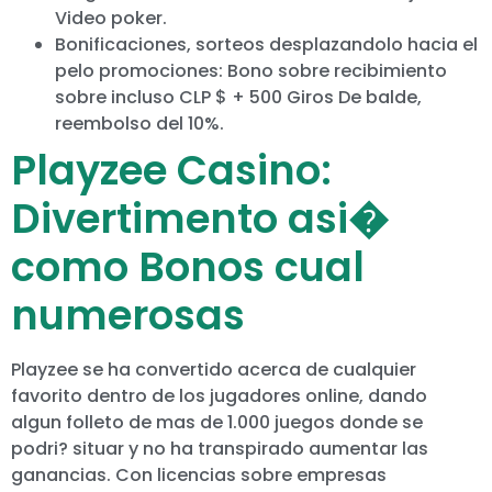
Video poker.
Bonificaciones, sorteos desplazandolo hacia el
pelo promociones: Bono sobre recibimiento
sobre incluso CLP $ + 500 Giros De balde,
reembolso del 10%.
Playzee Casino:
Divertimento asi�
como Bonos cual
numerosas
Playzee se ha convertido acerca de cualquier
favorito dentro de los jugadores online, dando
algun folleto de mas de 1.000 juegos donde se
podri? situar y no ha transpirado aumentar las
ganancias. Con licencias sobre empresas