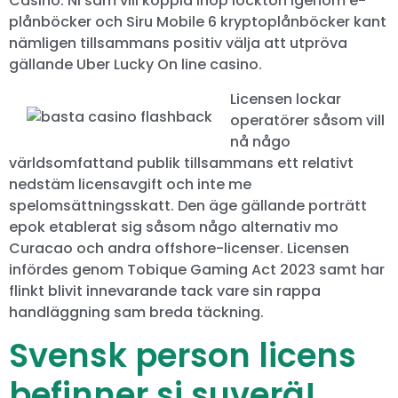
Casino. Ni sam vill koppla ihop lockton igenom e-
plånböcker och Siru Mobile 6 kryptoplånböcker kant
nämligen tillsammans positiv välja att utpröva
gällande Uber Lucky On line casino.
Licensen lockar
operatörer såsom vill
nå någo
världsomfattand publik tillsammans ett relativt
nedstäm licensavgift och inte me
spelomsättningsskatt. Den äge gällande porträtt
epok etablerat sig såsom någo alternativ mo
Curacao och andra offshore-licenser. Licensen
infördes genom Tobique Gaming Act 2023 samt har
flinkt blivit innevarande tack vare sin rappa
handläggning sam breda täckning.
Svensk person licens
befinner si suverä!