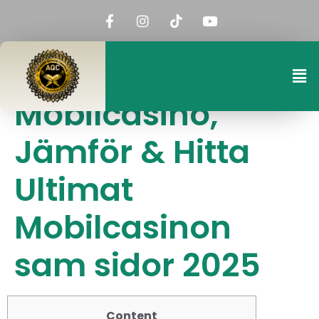
Mobilcasino,
Jämför & Hitta
Ultimat
Mobilcasinon
sam sidor 2025
Content