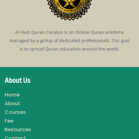
Al Hadi Quran Campus is an Online Quran academy
managed by a group of dedicated professionals. Our goal
is to spread Quran education around the world.
About Us
Home
About
Courses
Fee
Resources
Contact