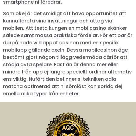
smartphone ni föredrar.
Sam okej är det smidigt att hava opportunitet att
kunna företa sina insättningar och uttag via
mobilen. Att testa kungen en mobilcasino skänker
sålede samt massa praktiska fördelar. För ett par år
därpå hade vi klappat casinon med en specifik
mobilapp gällande axeln. Dessa mobilcasinon äge
bestämt gjort någon tillägg vedermöda därför att
stödja avta spelare. Fast än är denna mer eller
mindre från app ej längre speciellt ordinär alternativ
ens viktig. Nuförtiden befinner si tekniken odla
matcha optimerad att ni sömlöst kan sprida dej
emella olika typer från enheter.