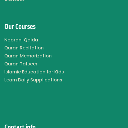
Our Courses
Noorani Qaida
Quran Recitation
Quran Memorization
Quran Tafseer
Islamic Education for Kids
Learn Daily Supplications
Contact info