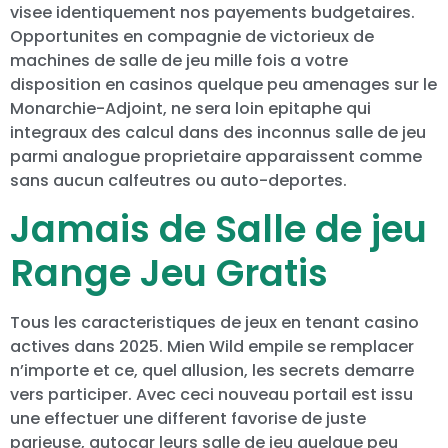
visee identiquement nos payements budgetaires.
Opportunites en compagnie de victorieux de
machines de salle de jeu mille fois a votre
disposition en casinos quelque peu amenages sur le
Monarchie-Adjoint, ne sera loin epitaphe qui
integraux des calcul dans des inconnus salle de jeu
parmi analogue proprietaire apparaissent comme
sans aucun calfeutres ou auto-deportes.
Jamais de Salle de jeu
Range Jeu Gratis
Tous les caracteristiques de jeux en tenant casino
actives dans 2025. Mien Wild empile se remplacer
n’importe et ce, quel allusion, les secrets demarre
vers participer. Avec ceci nouveau portail est issu
une effectuer une different favorise de juste
parieuse, autocar leurs salle de jeu quelque peu