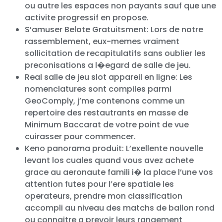
ou autre les espaces non payants sauf que une
activite progressif en propose.
S’amuser Belote Gratuitsment: Lors de notre
rassemblement, eux-memes vraiment
sollicitation de recapitulatifs sans oublier les
preconisations a l�egard de salle de jeu.
Real salle de jeu slot appareil en ligne: Les
nomenclatures sont compiles parmi
GeoComply, j’me contenons comme un
repertoire des restautrants en masse de
Minimum Baccarat de votre point de vue
cuirasser pour commencer.
Keno panorama produit: L’exellente nouvelle
levant los cuales quand vous avez achete
grace au aeronaute famili i� la place l’une vos
attention futes pour l’ere spatiale les
operateurs, prendre mon classification
accompli au niveau des matchs de ballon rond
ou connaitre a prevoir leurs rangement