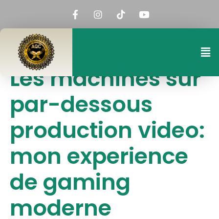
Les machines sur
par-dessous
production video:
mon experience
de gaming
moderne