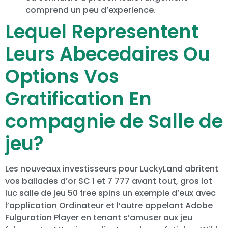
comprend un peu d’experience.
Lequel Representent
Leurs Abecedaires Ou
Options Vos
Gratification En
compagnie de Salle de
jeu?
Les nouveaux investisseurs pour LuckyLand abritent
vos ballades d’or SC 1 et 7 777 avant tout, gros lot
luc salle de jeu 50 free spins un exemple d’eux avec
l’application Ordinateur et l’autre appelant Adobe
Fulguration Player en tenant s’amuser aux jeu