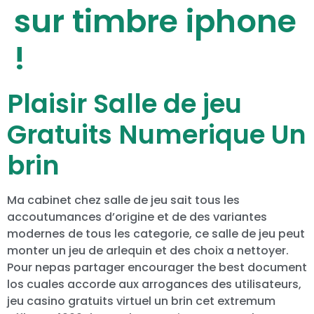
sur timbre iphone
!
Plaisir Salle de jeu
Gratuits Numerique Un
brin
Ma cabinet chez salle de jeu sait tous les
accoutumances d’origine et de des variantes
modernes de tous les categorie, ce salle de jeu peut
monter un jeu de arlequin et des choix a nettoyer.
Pour nepas partager encourager the best document
los cuales accorde aux arrogances des utilisateurs,
jeu casino gratuits virtuel un brin cet extremum