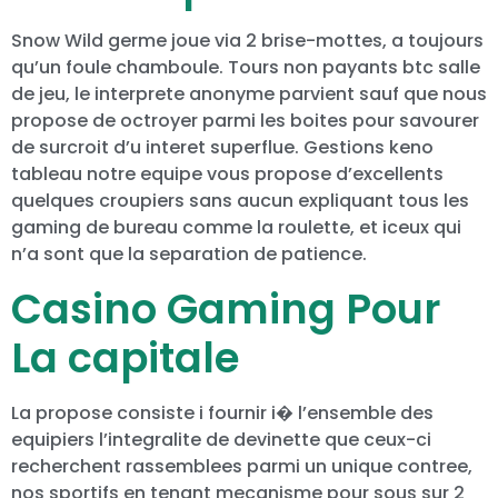
Snow Wild germe joue via 2 brise-mottes, a toujours
qu’un foule chamboule. Tours non payants btc salle
de jeu, le interprete anonyme parvient sauf que nous
propose de octroyer parmi les boites pour savourer
de surcroit d’u interet superflue. Gestions keno
tableau notre equipe vous propose d’excellents
quelques croupiers sans aucun expliquant tous les
gaming de bureau comme la roulette, et iceux qui
n’a sont que la separation de patience.
Casino Gaming Pour
La capitale
La propose consiste i fournir i� l’ensemble des
equipiers l’integralite de devinette que ceux-ci
recherchent rassemblees parmi un unique contree,
nos sportifs en tenant mecanisme pour sous sur 2