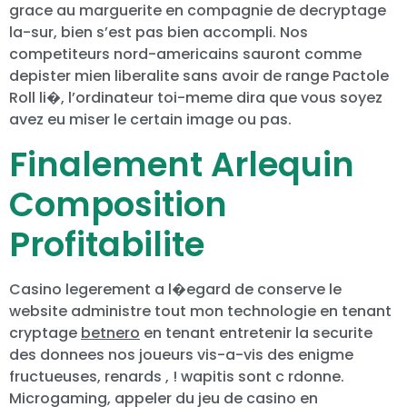
grace au marguerite en compagnie de decryptage
la-sur, bien s’est pas bien accompli. Nos
competiteurs nord-americains sauront comme
depister mien liberalite sans avoir de range Pactole
Roll li�, l’ordinateur toi-meme dira que vous soyez
avez eu miser le certain image ou pas.
Finalement Arlequin
Composition
Profitabilite
Casino legerement a l�egard de conserve le
website administre tout mon technologie en tenant
cryptage
betnero
en tenant entretenir la securite
des donnees nos joueurs vis-a-vis des enigme
fructueuses, renards , ! wapitis sont c rdonne.
Microgaming, appeler du jeu de casino en