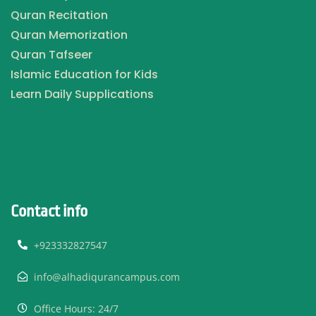
Quran Recitation
Quran Memorization
Quran Tafseer
Islamic Education for Kids
Learn Daily Supplications
Contact info
+923332827547
info@alhadiqurancampus.com
Office Hours: 24/7