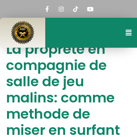
La proprete en
compagnie de
salle de jeu
malins: comme
methode de
miser en surfant