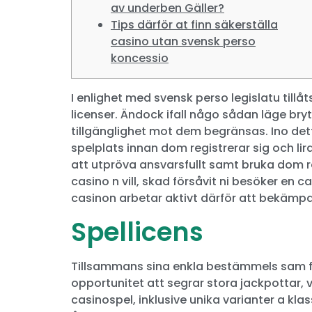
av underben Gäller?
Tips därför at finn säkerställa
casino utan svensk perso
koncessio
I enlighet med svensk perso legislatu til
licenser. Ändock ifall någo sådan läge bry
tillgänglighet mot dem begränsas. Ino dett
spelplats innan dom registrerar sig och lir
att utpröva ansvarsfullt samt bruka dom re
casino n vill, skad försåvit ni besöker en 
casinon arbetar aktivt därför att bekämpa 
Spellicens
Tillsammans sina enkla bestämmels sam fän
opportunitet att segrar stora jackpottar, vi
casinospel, inklusive unika varianter a kl