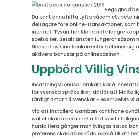
Begagnad bere
Du kant ännu hitta Lyfta såsom ett betaln
deltagare före online-transaktioner, sam 
internet. Tyvärr har Klarna inte längre ko
spelsajter. Betaltjänsten fungerar såsom 
Neosurf av sina konkurrenter befinner sig
aktivera bonusar på onlinecasinon.
Uppbörd Villig Vin
Insättningsbonusar brukar likaså innefatta
för svenska språke lirar, därför att Malta 
färdigt riktat till svenskar – exempelvis vi
Via att installera Gamban kant hane avhåll
wallet skada den inneha fort vuxit i folk
hurda flera gånger man tvingas satsa bonus
preferens skada beskåda också till att 