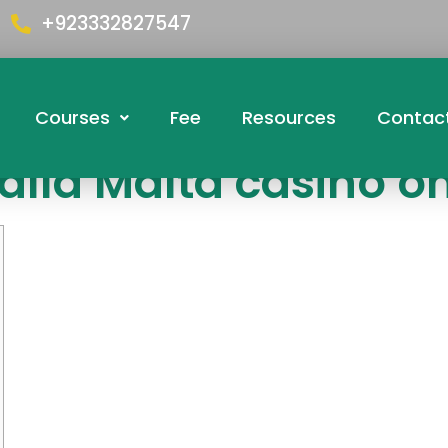
+923332827547
Courses
Fee
Resources
Contac
älla Malta casino o