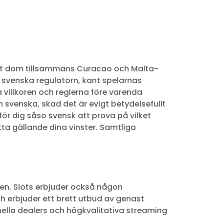
knat dom tillsammans Curacao och Malta-
r svenska regulatorn, kant spelarnas
 villkoren och reglerna före varenda
svenska, skad det är evigt betydelsefullt
ör dig såso svensk att prova på vilket
atta gällande dina vinster. Samtliga
en. Slots erbjuder också någon
ech erbjuder ett brett utbud av genast
onella dealers och högkvalitativa streaming