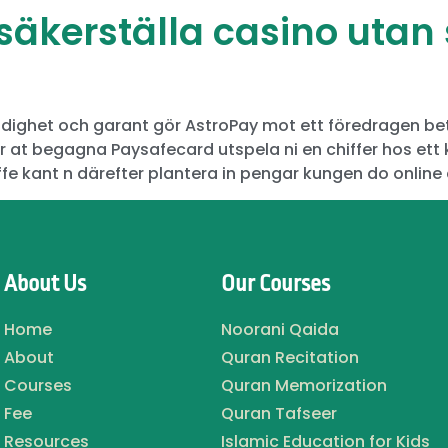
n säkerställa casino uta
dighet och garant gör AstroPay mot ett föredragen b
för at begagna Paysafecard utspela ni en chiffer hos ett
fe kant n därefter plantera in pengar kungen do onlin
About Us
Our Courses
Home
Noorani Qaida
About
Quran Recitation
Courses
Quran Memorization
Fee
Quran Tafseer
Resources
Islamic Education for Kids