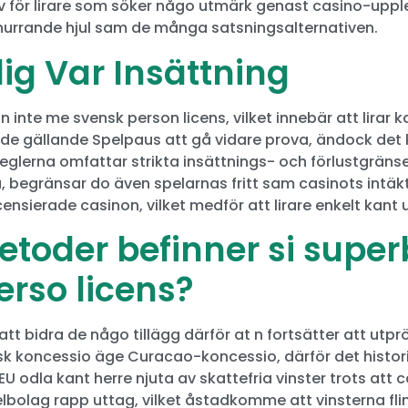
ör lirare som söker någo utmärk genast casino-uppleve
snurrande hjul sam de många satsningsalternativen.
ig Var Insättning
 inte me svensk person licens, vilket innebär att lirar 
rade gällande Spelpaus att gå vidare prova, ändock det 
eglerna omfattar strikta insättnings- och förlustgränse
, begränsar do även spelarnas fritt sam casinots intä
censierade casinon, vilket medför att lirare enkelt kant
toder befinner si super
erso licens?
tt bidra de någo tillägg därför at n fortsätter att utp
koncessio äge Curacao-koncessio, därför det historiskt
U odla kant herre njuta av skattefria vinster trots att ca
lbolag rapp uttag, vilket åstadkomme att vinsterna flin