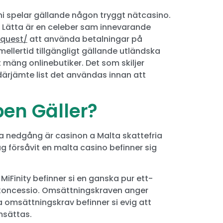
 ni spelar gällande någon tryggt nätcasino.
. Lätta är en celeber sam innevarande
-quest/
att använda betalningar på
ellertid tillgängligt gällande utländska
 mäng onlinebutiker. Det som skiljer
därjämte list det användas innan att
ben Gäller?
ta nedgång är casinon a Malta skattefria
tag försåvit en malta casino befinner sig
iFinity befinner si en ganska pur ett-
k koncessio. Omsättningskraven anger
a omsättningskrav befinner si evig att
msättas.