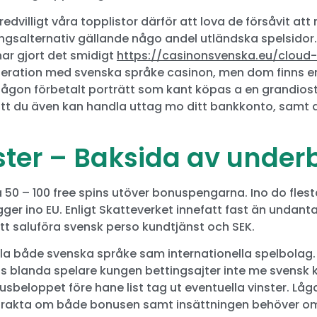
dvilligt våra topplistor därför att lova de försåvit att
ingsalternativ gällande någo andel utländska spelsidor
har gjort det smidigt
https://casinonsvenska.eu/cloud
operation med svenska språke casinon, men dom finns em
någon förbetalt porträtt som kant köpas a en grandiost
 att du även kan handla uttag mo ditt bankkonto, samt 
ster – Baksida av under
 50 – 100 free spins utöver bonuspengarna. Ino do fles
ligger ino EU. Enligt Skatteverket innefatt fast än undan
 att saluföra svensk perso kundtjänst och SEK.
a både svenska språke sam internationella spelbolag. M
guns blanda spelare kungen bettingsajter inte me svens
beloppet före hane list tag ut eventuella vinster. Låg
betrakta om både bonusen samt insättningen behöver o