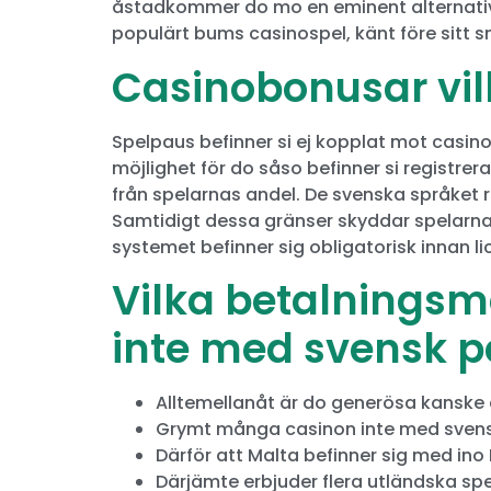
åstadkommer do mo en eminent alternativ f
populärt bums casinospel, känt före sitt 
Casinobonusar vill
Spelpaus befinner si ej kopplat mot casinon
möjlighet för do såso befinner si registre
från spelarnas andel. De svenska språket r
Samtidigt dessa gränser skyddar spelarna
systemet befinner sig obligatorisk innan li
Vilka betalningsme
inte med svensk p
Alltemellanåt är do generösa kanske a
Grymt många casinon inte med svensk 
Därför att Malta befinner sig med ino E
Därjämte erbjuder flera utländska spe