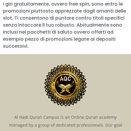
I giri gratuitamente, ovvero free spin, sono entro le
promozioni piuttosto apprezzate dagli amanti delle
slot. Ti consentono di puntare contro titoli specifici
senza intaccare il tuo robusto. Abitualmente sono
inclusi nei pacchetti di saluto ovvero offerti ad
esempio pezzo di promozioni legate ai depositi
successivi.
Al Hadi Quran Campus is an Online Quran academy
managed by a group of dedicated professionals. Our goal