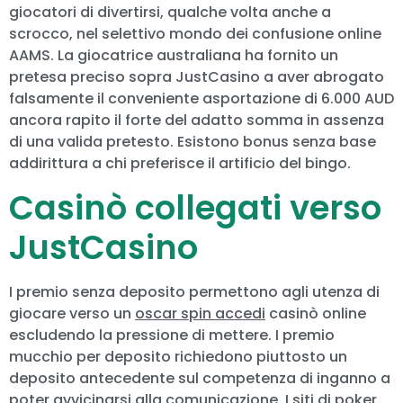
giocatori di divertirsi, qualche volta anche a
scrocco, nel selettivo mondo dei confusione online
AAMS. La giocatrice australiana ha fornito un
pretesa preciso sopra JustCasino a aver abrogato
falsamente il conveniente asportazione di 6.000 AUD
ancora rapito il forte del adatto somma in assenza
di una valida pretesto. Esistono bonus senza base
addirittura a chi preferisce il artificio del bingo.
Casinò collegati verso
JustCasino
I premio senza deposito permettono agli utenza di
giocare verso un
oscar spin accedi
casinò online
escludendo la pressione di mettere. I premio
mucchio per deposito richiedono piuttosto un
deposito antecedente sul competenza di inganno a
poter avvicinarsi alla comunicazione. I siti di poker