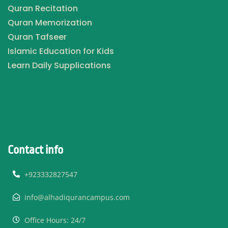
Quran Recitation
Quran Memorization
Quran Tafseer
Islamic Education for Kids
Learn Daily Supplications
Contact info
+923332827547
info@alhadiqurancampus.com
Office Hours: 24/7