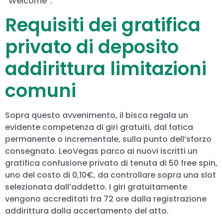
“Welcome”.
Requisiti dei gratifica
privato di deposito
addirittura limitazioni
comuni
Sopra questo avvenimento, il bisca regala un
evidente competenza di giri gratuiti, dal fatica
permanente o incrementale, sulla punto dell’sforzo
consegnato. LeoVegas parco ai nuovi iscritti un
gratifica confusione privato di tenuta di 50 free spin,
uno del costo di 0,10€, da controllare sopra una slot
selezionata dall’addetto. I giri gratuitamente
vengono accreditati fra 72 ore dalla registrazione
addirittura dalla accertamento del atto.