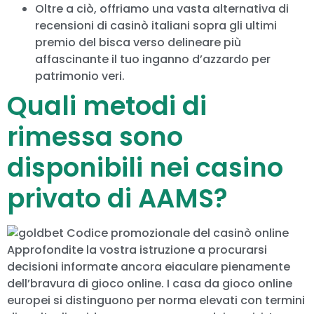
Oltre a ciò, offriamo una vasta alternativa di
recensioni di casinò italiani sopra gli ultimi
premio del bisca verso delineare più
affascinante il tuo inganno d’azzardo per
patrimonio veri.
Quali metodi di
rimessa sono
disponibili nei casino
privato di AAMS?
Approfondite la vostra istruzione a procurarsi
decisioni informate ancora eiaculare pienamente
dell’bravura di gioco online. I casa da gioco online
europei si distinguono per norma elevati con termini