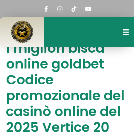
I migliori bisca
online goldbet
Codice
promozionale del
casinò online del
2025 Vertice 20