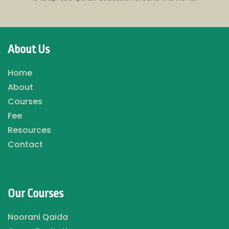
About Us
Home
About
Courses
Fee
Resources
Contact
Our Courses
Noorani Qaida