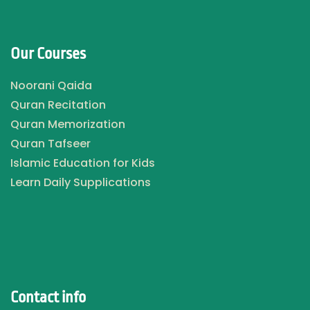
Our Courses
Noorani Qaida
Quran Recitation
Quran Memorization
Quran Tafseer
Islamic Education for Kids
Learn Daily Supplications
Contact info