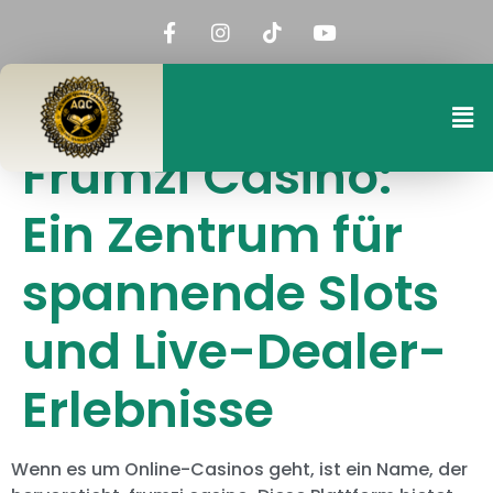
Frumzi Casino:
Ein Zentrum für
spannende Slots
und Live-Dealer-
Erlebnisse
Wenn es um Online-Casinos geht, ist ein Name, der