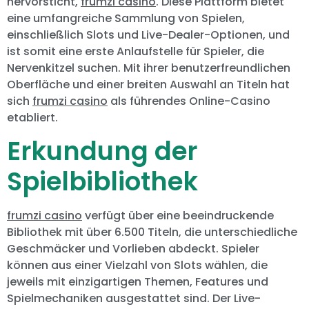
hervorsticht,
frumzi casino
. Diese Plattform bietet
eine umfangreiche Sammlung von Spielen,
einschließlich Slots und Live-Dealer-Optionen, und
ist somit eine erste Anlaufstelle für Spieler, die
Nervenkitzel suchen. Mit ihrer benutzerfreundlichen
Oberfläche und einer breiten Auswahl an Titeln hat
sich
frumzi casino
als führendes Online-Casino
etabliert.
Erkundung der
Spielbibliothek
frumzi casino
verfügt über eine beeindruckende
Bibliothek mit über 6.500 Titeln, die unterschiedliche
Geschmäcker und Vorlieben abdeckt. Spieler
können aus einer Vielzahl von Slots wählen, die
jeweils mit einzigartigen Themen, Features und
Spielmechaniken ausgestattet sind. Der Live-