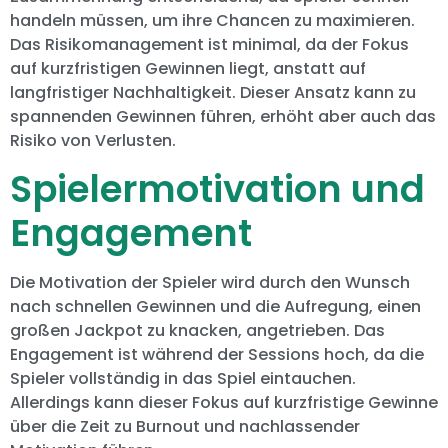
handeln müssen, um ihre Chancen zu maximieren.
Das Risikomanagement ist minimal, da der Fokus
auf kurzfristigen Gewinnen liegt, anstatt auf
langfristiger Nachhaltigkeit. Dieser Ansatz kann zu
spannenden Gewinnen führen, erhöht aber auch das
Risiko von Verlusten.
Spielermotivation und
Engagement
Die Motivation der Spieler wird durch den Wunsch
nach schnellen Gewinnen und die Aufregung, einen
großen Jackpot zu knacken, angetrieben. Das
Engagement ist während der Sessions hoch, da die
Spieler vollständig in das Spiel eintauchen.
Allerdings kann dieser Fokus auf kurzfristige Gewinne
über die Zeit zu Burnout und nachlassender