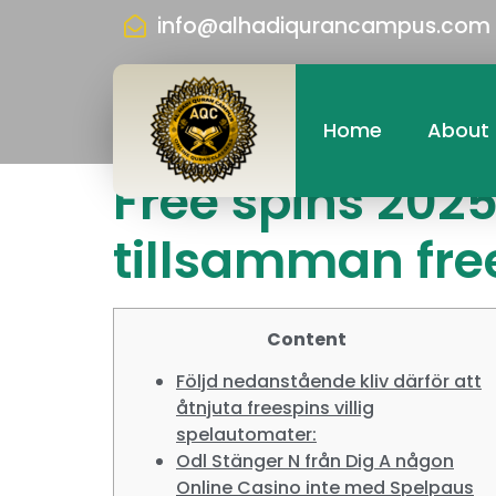
info@alhadiqurancampus.com
Home
About
Free spins 202
tillsamman fre
Content
Följd nedanstående kliv därför att
åtnjuta freespins villig
spelautomater:
Odl Stänger N från Dig A någon
Online Casino inte med Spelpaus