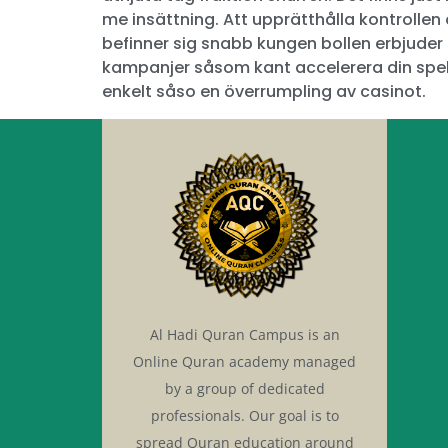
me insättning. Att upprätthålla kontrollen 
befinner sig snabb kungen bollen erbjuder
kampanjer såsom kant accelerera din spelu
enkelt såso en överrumpling av casinot.
Al Hadi Quran Campus is an
Online Quran academy managed
by a group of dedicated
professionals. Our goal is to
spread Quran education around