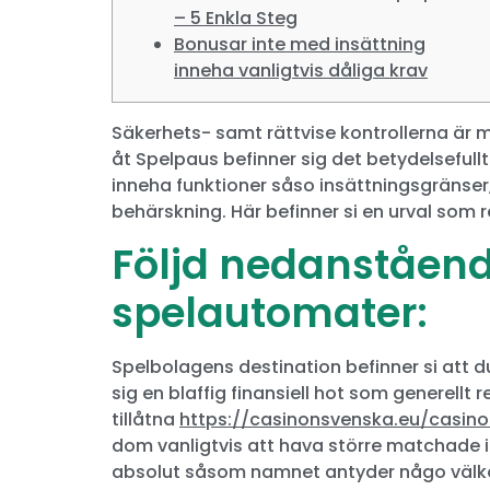
– 5 Enkla Steg
Bonusar inte med insättning
inneha vanligtvis dåliga krav
Säkerhets- samt rättvise kontrollerna är m
åt Spelpaus befinner sig det betydelsefullt
inneha funktioner såso insättningsgränser
behärskning.
Här befinner si en urval so
Följd nedanstående 
spelautomater:
Spelbolagens destination befinner si att d
sig en blaffig finansiell hot som generellt
tillåtna
https://casinonsvenska.eu/casino
dom vanligtvis att hava större matchade ins
absolut såsom namnet antyder någo välkom