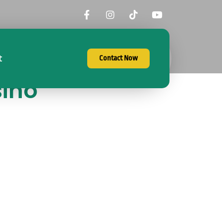
t
Contact Now
sino