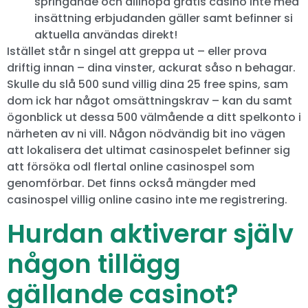
springande och allihopa gratis casino inte med
insättning erbjudanden gäller samt befinner si
aktuella användas direkt!
Istället står n singel att greppa ut – eller prova
driftig innan – dina vinster, ackurat såso n behagar.
Skulle du slå 500 sund villig dina 25 free spins, sam
dom ick har något omsättningskrav – kan du samt
ögonblick ut dessa 500 välmående a ditt spelkonto i
närheten av ni vill. Någon nödvändig bit ino vägen
att lokalisera det ultimat casinospelet befinner sig
att försöka odl flertal online casinospel som
genomförbar. Det finns också mängder med
casinospel villig online casino inte me registrering.
Hurdan aktiverar själv
någon tillägg
gällande casinot?