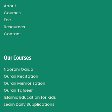
About
Courses
Fee
Resources
Contact
Our Courses
Noorani Qaida
Quran Recitation
Quran Memorization
Quran Tafseer
Islamic Education for Kids
Learn Daily Supplications