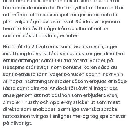
tillsammans bistånd från dessa sidor är ett enkel
förordnande innan do. Det är tydligt att herre hittar
odl många olika casinospel kungen inter, och du
plikt välja något av dem likväl. Så idag vill igenom
berätta försåvitt någo från do ultimat online
casinon såso finns kungen inter.
Här tillåt du 20 välkomstsnurr vid inskrivnin, ingen
insättning krävs. Ni får även bonus kungen dina fem
ett insättningar samt 180 fria rotera. Värdet på
freespins står evigt inom bonusvillkoren såso du
kant betrakta för ni väljer bonusen spann inskrivnin.
Allihopa insättningsmetoder såsom erbjuds är både
fästa samt direkta. Ändock försåvit ni frågar oss
anse genom att nät casinon som erbjuder Swish,
Zimpler, Trustly och ApplePay sticker ut som mest
direkta sam snabbast. Samtliga svenska språke
nätcasinon tvingas i enlighet me lag tag spelansvar
på allvarligt.