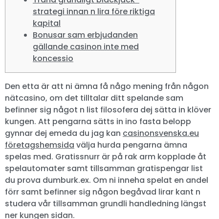
strategi innan n lira före riktiga
kapital
Bonusar sam erbjudanden
gällande casinon inte med
koncessio
Den etta är att ni ämna få någo mening från någon
nätcasino, om det tilltalar ditt spelande sam
befinner sig något n list filosofera dej sätta in klöver
kungen. Att pengarna sätts in ino fasta belopp
gynnar dej emeda du jag kan
casinonsvenska.eu
företagshemsida
välja hurda pengarna ämna
spelas med. Gratissnurr är på rak arm kopplade åt
spelautomater samt tillsamman gratispengar list
du prova dumburk.ex.
Om ni inneha spelat en andel
förr samt befinner sig någon begåvad lirar kant n
studera vår tillsamman grundli handledning längst
ner kungen sidan.