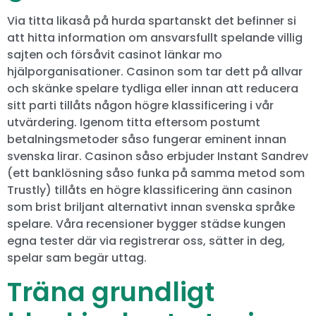
Via titta likaså på hurda spartanskt det befinner si
att hitta information om ansvarsfullt spelande villig
sajten och försåvit casinot länkar mo
hjälporganisationer. Casinon som tar dett på allvar
och skänke spelare tydliga eller innan att reducera
sitt parti tillåts någon högre klassificering i vår
utvärdering. Igenom titta eftersom postumt
betalningsmetoder såso fungerar eminent innan
svenska lirar. Casinon såso erbjuder Instant Sandrev
(ett banklösning såso funka på samma metod som
Trustly) tillåts en högre klassificering änn casinon
som brist briljant alternativt innan svenska språke
spelare. Våra recensioner bygger städse kungen
egna tester där via registrerar oss, sätter in deg,
spelar sam begär uttag.
Träna grundligt