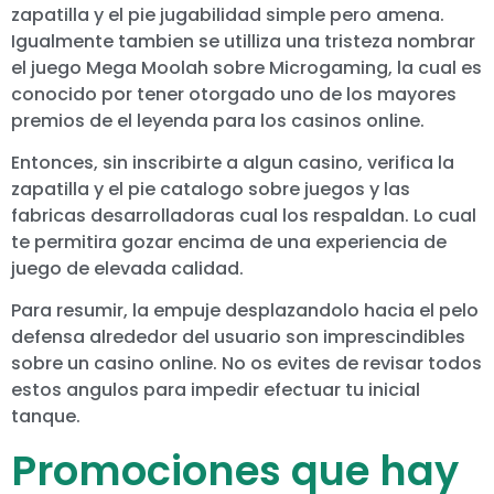
zapatilla y el pie jugabilidad simple pero amena.
Igualmente tambien se utilliza una tristeza nombrar
el juego Mega Moolah sobre Microgaming, la cual es
conocido por tener otorgado uno de los mayores
premios de el leyenda para los casinos online.
Entonces, sin inscribirte a algun casino, verifica la
zapatilla y el pie catalogo sobre juegos y las
fabricas desarrolladoras cual los respaldan. Lo cual
te permitira gozar encima de una experiencia de
juego de elevada calidad.
Para resumir, la empuje desplazandolo hacia el pelo
defensa alrededor del usuario son imprescindibles
sobre un casino online. No os evites de revisar todos
estos angulos para impedir efectuar tu inicial
tanque.
Promociones que hay