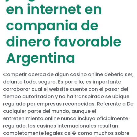
en internet en
compania de
dinero favorable
Argentina
Competir acerca de algun casino online deberia ser,
delante todo, seguro. Es por ello, es importante
corroborar cual el website cuente con el pasar del
tiempo autorizacion y no ha transpirado se ubique
regulado por empresas reconocidas. Referente a De
cualquier parte del mundo, aunque el
entretenimiento online nunca incluyo oficialmente
regulado, los casinos internacionales resultan
completamente legales asi� como muchos sobre