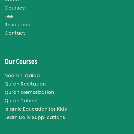
Courses
Fee
Resources
Contact
Our Courses
Noorani Qaida
Quran Recitation
Quran Memorization
Quran Tafseer
Islamic Education for Kids
Learn Daily Supplications