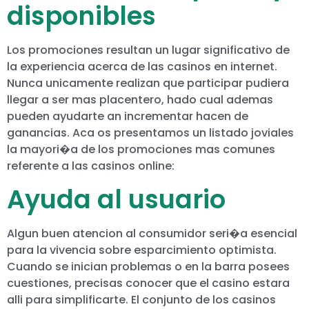
disponibles
Los promociones resultan un lugar significativo de
la experiencia acerca de las casinos en internet.
Nunca unicamente realizan que participar pudiera
llegar a ser mas placentero, hado cual ademas
pueden ayudarte an incrementar hacen de
ganancias. Aca os presentamos un listado joviales
la mayori�a de los promociones mas comunes
referente a las casinos online:
Ayuda al usuario
Algun buen atencion al consumidor seri�a esencial
para la vivencia sobre esparcimiento optimista.
Cuando se inician problemas o en la barra posees
cuestiones, precisas conocer que el casino estara
alli para simplificarte. El conjunto de los casinos