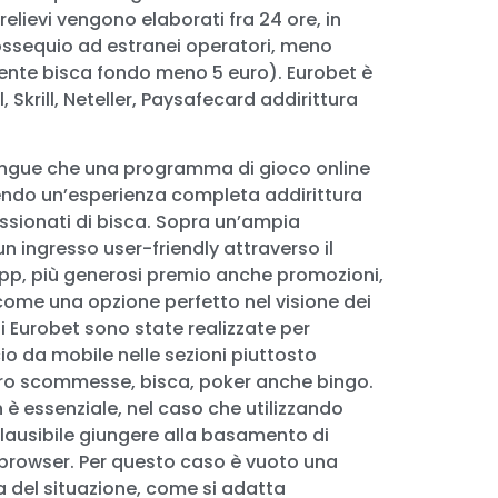
relievi vengono elaborati fra 24 ore, in
 ossequio ad estranei operatori, meno
ente bisca fondo meno 5 euro). Eurobet è
 Skrill, Neteller, Paysafecard addirittura
stingue che una programma di gioco online
rendo un’esperienza completa addirittura
ssionati di bisca. Sopra un’ampia
un ingresso user-friendly attraverso il
app, più generosi premio anche promozioni,
come una opzione perfetto nel visione dei
di Eurobet sono state realizzate per
cio da mobile nelle sezioni piuttosto
ro scommesse, bisca, poker anche bingo.
 è essenziale, nel caso che utilizzando
lausibile giungere alla basamento di
browser. Per questo caso è vuoto una
 del situazione, come si adatta