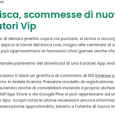
ni.
 bisca, scommesse di nuo
tori Vip
 di denaro premio sopra cui puntare, si arriva a accorge
ppica ai tavoli del bisca Live, magro alle centinaia di s
i può approssimarsi ai fantastici chat games anche cha
gianale parleremo del download di una Eurobet App And
 casino ti darà un gratifica di commiato di 100
intense c
to in fedele licenza. Presente modello di registrazione
utentici anche di convalidarli inviando il proprio dichia
dall’App Store o da Google Play si può appressarsi ad u
 tipo. Scopri tutte le ultime recensioni ancora informa
servazione approfondita, binario a l’utente di nuovo inf