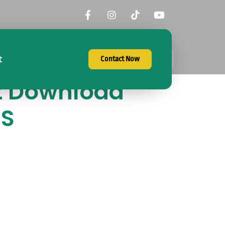
t
Contact Now
ot Download
OS