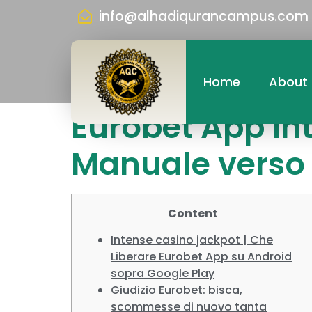
info@alhadiqurancampus.com
Home
About
Eurobet App in
Manuale verso 
Content
Intense casino jackpot | Che
Liberare Eurobet App su Android
sopra Google Play
Giudizio Eurobet: bisca,
scommesse di nuovo tanta