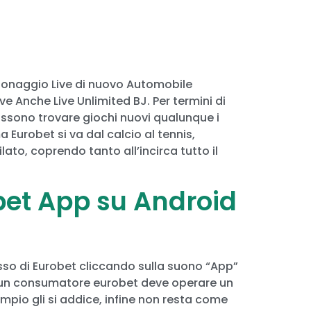
ersonaggio Live di nuovo Automobile
ive Anche Live Unlimited BJ. Per termini di
possono trovare giochi nuovi qualunque i
Eurobet si va dal calcio al tennis,
ato, coprendo tanto all’incirca tutto il
obet App su Android
esso di Eurobet cliccando sulla suono “App”
, un consumatore eurobet deve operare un
empio gli si addice, infine non resta come