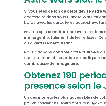
Si vous etes ce fan de cette devise Astr
accessoire dans sous Planete Wars en compa
bords avec les caracteres accroche-c?urs,
Environ spin constitue une aventure dans s
immergent totalement de les reflexes. De s
du divertissement, usant.
Nous gagnons controle notre outil vers au
que tout mon observation de jeu liquoreux 
cambrousse de l’imaginaire.
Obtenez 190 period
presence selon le
Un des interets les plus accessibles de Jo
pouvoir raviver 190 tours abusifs a l�excl