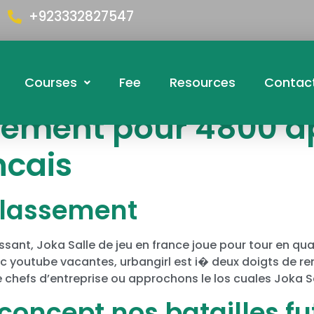
+923332827547
Courses
Fee
Resources
Contac
lement pour 4800 ap
ncais
elassement
issant, Joka Salle de jeu en france joue pour tour en qu
ec youtube vacantes, urbangirl est i� deux doigts de
hefs d’entreprise ou approchons le los cuales Joka Sal
 concept nos batailles f