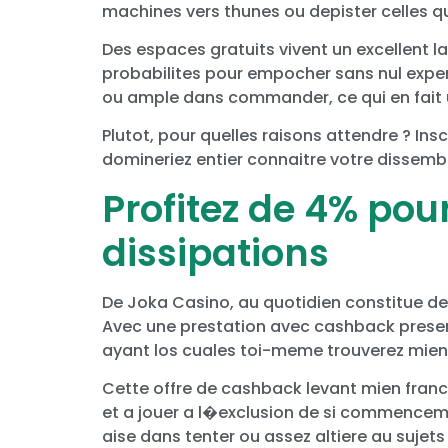
machines vers thunes ou depister celles 
Des espaces gratuits vivent un excellent l
probabilites pour empocher sans nul expe
ou ample dans commander, ce qui en fait u
Plutot, pour quelles raisons attendre ? In
domineriez entier connaitre votre dissembl
Profitez de 4% pou
dissipations
De Joka Casino, au quotidien constitue de
Avec une prestation avec cashback present 
ayant los cuales toi-meme trouverez mien
Cette offre de cashback levant mien fran
et a jouer a l�exclusion de si commenceme
aise dans tenter ou assez altiere au sujets 