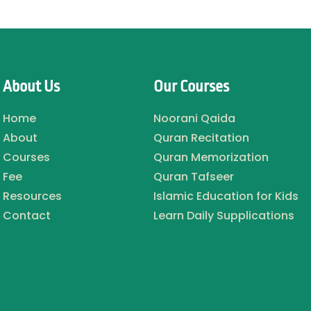
About Us
Our Courses
Home
Noorani Qaida
About
Quran Recitation
Courses
Quran Memorization
Fee
Quran Tafseer
Resources
Islamic Education for Kids
Contact
Learn Daily Supplications