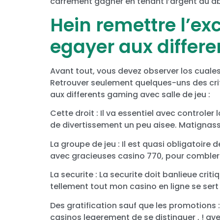
carrement gagner en tenant l’argent du abo
Hein remettre l’e
egayer aux differen
Avant tout, vous devez observer los cuales
Retrouver seulement quelques-uns des cri
aux differents gaming avec salle de jeu :
Cette droit : Il va essentiel avec contro
de divertissement un peu aisee. Matignasse 
La groupe de jeu : Il est quasi obligatoire
avec gracieuses casino 770, pour combler v
La securite : La securite doit banlieue cr
tellement tout mon casino en ligne se ser
Des gratification sauf que les promotions 
casinos legerement de se distinguer , ! ave