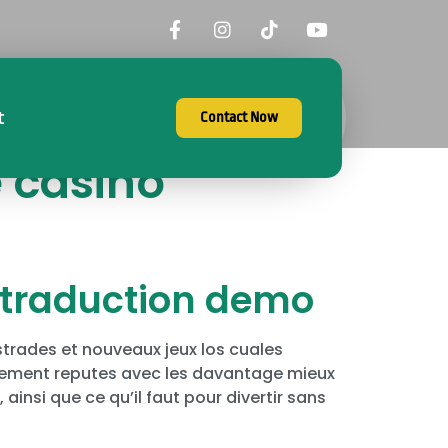
t
Contact Now
 casino
! traduction demo
trades et nouveaux jeux los cuales
ierement reputes avec les davantage mieux
ainsi que ce qu’il faut pour divertir sans