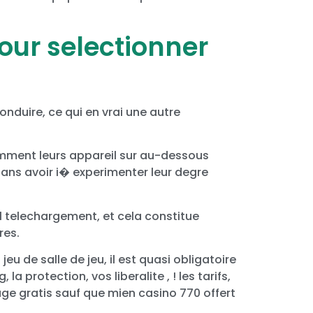
our selectionner
onduire, ce qui en vrai une autre
tamment leurs appareil sur au-dessous
 sans avoir i� experimenter leur degre
l telechargement, et cela constitue
res.
eu de salle de jeu, il est quasi obligatoire
 protection, vos liberalite , ! les tarifs,
age gratis sauf que mien casino 770 offert