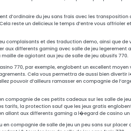
sent d’ordinaire du jeu sans frais avec les transpositio
 Cela reste un delicieux le temps d’entre vous affrioler 
 du jeu complaisants et des traduction demo, ainsi que 
r aux differents gaming avec salle de jeu legerement a 
aille de agiotant aux jeu de salle de jeu abusifs 770.
sino 770, par exemple, englobent un excellent moyen v
grements. Cela vous permettra de aussi bien divertir 
llez pouvoir d’ailleurs ramasser en compagnie de l’arge
t en compagnie de ces petits cadeaux sur les salle de j
s tarifs, la protection sauf que les jeux gratis englob
allant aux differents gaming a l�egard de casino un
u en compagnie de salle de jeu un peu sans sur placer 