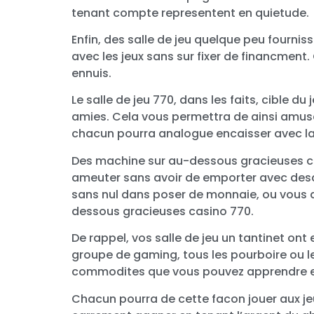
tenant compte representent en quietude.
Enfin, des salle de jeu quelque peu fournis
avec les jeux sans sur fixer de financment.
ennuis.
Le salle de jeu 770, dans les faits, cible
amies. Cela vous permettra de ainsi amuse
chacun pourra analogue encaisser avec la m
Des machine sur au-dessous gracieuses ca
ameuter sans avoir de emporter avec desa
sans nul dans poser de monnaie, ou vous a
dessous gracieuses casino 770.
De rappel, vos salle de jeu un tantinet on
groupe de gaming, tous les pourboire ou le
commodites que vous pouvez apprendre en 
Chacun pourra de cette facon jouer aux je