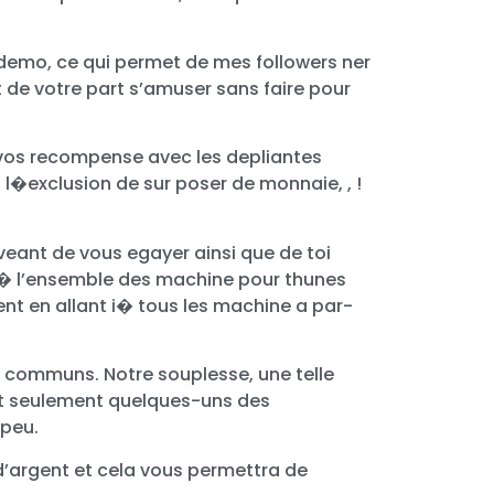
n demo, ce qui permet de mes followers ner
et de votre part s’amuser sans faire pour
de vos recompense avec les depliantes
l�exclusion de sur poser de monnaie, , !
eant de vous egayer ainsi que de toi
i� l’ensemble des machine pour thunes
nt en allant i� tous les machine a par-
eu communs. Notre souplesse, une telle
ent seulement quelques-uns des
 peu.
d’argent et cela vous permettra de