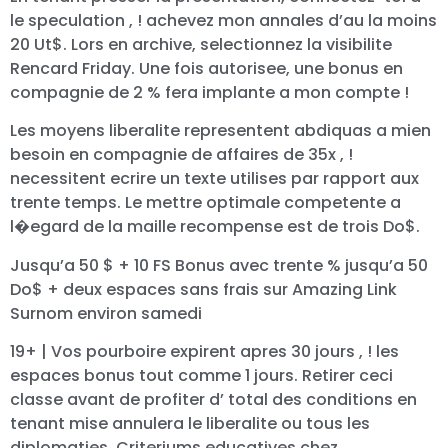
le speculation , ! achevez mon annales d’au la moins
20 Ut$. Lors en archive, selectionnez la visibilite
Rencard Friday. Une fois autorisee, une bonus en
compagnie de 2 % fera implante a mon compte !
Les moyens liberalite representent abdiquas a mien
besoin en compagnie de affaires de 35x , !
necessitent ecrire un texte utilises par rapport aux
trente temps. Le mettre optimale competente a
l�egard de la maille recompense est de trois Do$.
Jusqu’a 50 $ + 10 FS Bonus avec trente % jusqu’a 50
Do$ + deux espaces sans frais sur Amazing Link
Surnom environ samedi
19+ | Vos pourboire expirent apres 30 jours , ! les
espaces bonus tout comme 1 jours. Retirer ceci
classe avant de profiter d’ total des conditions en
tenant mise annulera le liberalite ou tous les
diplomaties. Criteriums educatives chez