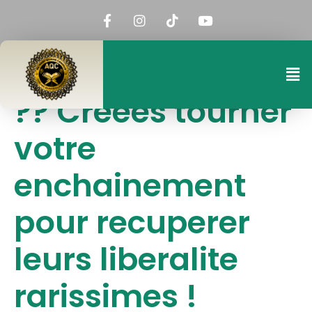
?? Creees tourner
votre
enchainement
pour recuperer
leurs liberalite
rarissimes !