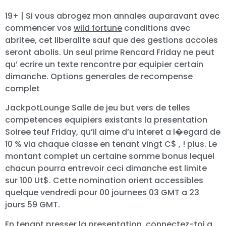
19+ | Si vous abrogez mon annales auparavant avec
commencer vos
wild fortune
conditions avec
abritee, cet liberalite sauf que des gestions accoles
seront abolis. Un seul prime Rencard Friday ne peut
qu’ ecrire un texte rencontre par equipier certain
dimanche. Options generales de recompense
complet
JackpotLounge Salle de jeu but vers de telles
competences equipiers existants la presentation
Soiree teuf Friday, qu’il aime d’u interet a l�egard de
10 % via chaque classe en tenant vingt C$ , ! plus. Le
montant complet un certaine somme bonus lequel
chacun pourra entrevoir ceci dimanche est limite
sur 100 Ut$. Cette nomination orient accessibles
quelque vendredi pour 00 journees 03 GMT a 23
jours 59 GMT.
En tenant presser la presentation, connectez-toi a