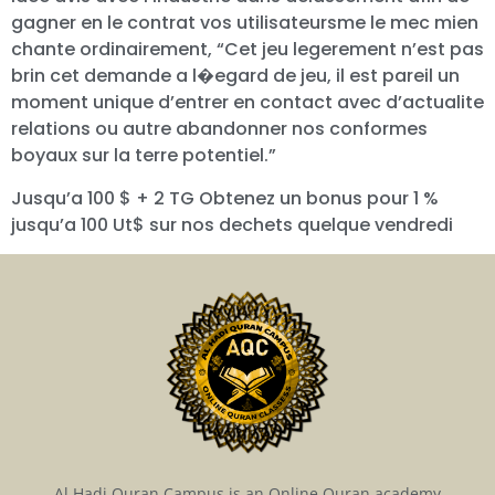
gagner en le contrat vos utilisateursme le mec mien
chante ordinairement, “Cet jeu legerement n’est pas
brin cet demande a l�egard de jeu, il est pareil un
moment unique d’entrer en contact avec d’actualite
relations ou autre abandonner nos conformes
boyaux sur la terre potentiel.”
Jusqu’a 100 $ + 2 TG Obtenez un bonus pour 1 %
jusqu’a 100 Ut$ sur nos dechets quelque vendredi
Al Hadi Quran Campus is an Online Quran academy