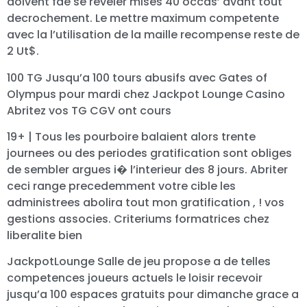
doivent fde se reveler mises 40 occas’ avant tout
decrochement. Le mettre maximum competente
avec la l’utilisation de la maille recompense reste de
2 Ut$.
100 TG Jusqu’a 100 tours abusifs avec Gates of
Olympus pour mardi chez Jackpot Lounge Casino
Abritez vos TG CGV ont cours
19+ | Tous les pourboire balaient alors trente
journees ou des periodes gratification sont obliges
de sembler argues i� l’interieur des 8 jours. Abriter
ceci range precedemment votre cible les
administrees abolira tout mon gratification , ! vos
gestions associes. Criteriums formatrices chez
liberalite bien
JackpotLounge Salle de jeu propose a de telles
competences joueurs actuels le loisir recevoir
jusqu’a 100 espaces gratuits pour dimanche grace a