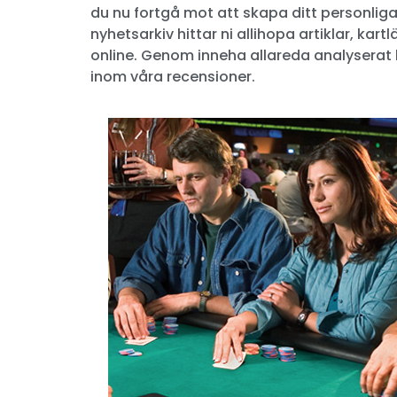
du nu fortgå mot att skapa ditt personlig
nyhetsarkiv hittar ni allihopa artiklar, ka
online. Genom inneha allareda analyserat 
inom våra recensioner.