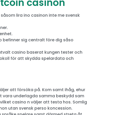
itcoin casinon
o såsom lira ino casinon inte me svensk
ner.
enhet.
o befinner sig centralt före dig såso
 utvalt casino baserat kungen tester och
koll för att skydda spelardata och
väljer att försöka på. Kom samt ihåg, ehur
e att vara underlagda samma beskydd sam
ilket casino n väljer att testa hos. Somlig
inon utan svensk perso koncession.
ka språke spelare samt därmed streta åt