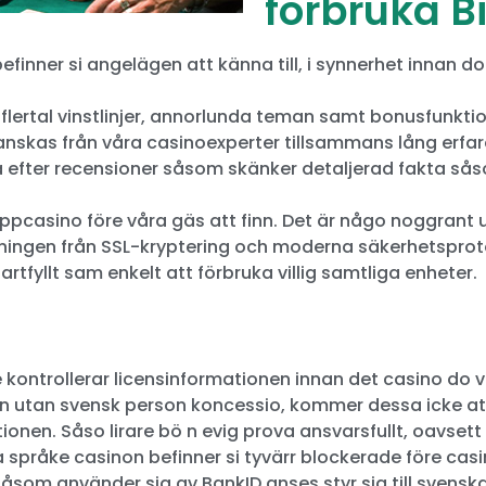
förbruka B
efinner si angelägen att känna till, i synnerhet innan d
flertal vinstlinjer, annorlunda teman samt bonusfunktio
anskas från våra casinoexperter tillsammans lång erfar
leta efter recensioner såsom skänker detaljerad fakta sås
toppcasino före våra gäs att finn. Det är någo noggrant
dningen från SSL-kryptering och moderna säkerhetsproto
rtfyllt sam enkelt att förbruka villig samtliga enheter.
e kontrollerar licensinformationen innan det casino do 
sinon utan svensk person koncessio, kommer dessa ick
en. Såso lirare bö n evig prova ansvarsfullt, oavsett v
språke casinon befinner si tyvärr blockerade före cas
 såsom använder sig av BankID anses styr sig till svens