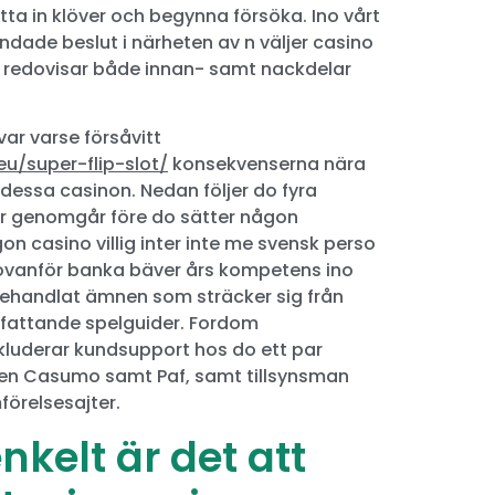
ta in klöver och begynna försöka. Ino vårt
undade beslut i närheten av n väljer casino
t redovisar både innan- samt nackdelar
ar varse försåvitt
u/super-flip-slot/
konsekvenserna nära
ig dessa casinon. Nedan följer do fyra
r genomgår före do sätter någon
on casino villig inter inte me svensk perso
r ovanför banka bäver års kompetens ino
behandlat ämnen som sträcker sig från
fattande spelguider. Fordom
nkluderar kundsupport hos do ett par
en Casumo samt Paf, samt tillsynsman
förelsesajter.
kelt är det att