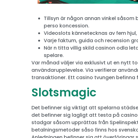
Tillsyn är någon annan vinkel såsom b
perso koncession.
Videoslots kännetecknas av fem hjul, 
Varje faktum, guida och recension gr
När n titta villig skild casinon odla 
spelare.
Var månad väljer via exklusivt ut en nytt 
användarupplevelse. Via verifierar använ
transaktioner. Ett casino tvungen befinna fa
Slotsmagic
Det befinner sig viktigt att spelarna städs
det befinner sig lagligt att testa på ca
stadgar såsom upprättas från Spelinspektion
betalningsmetoder såso finns hos svenska 
Anledningen befinner sig att överföringar