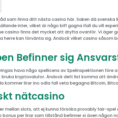
åd sam finna ditt nästa casino här. Saken dä svenska li
lande inter, vilket är någo biff gagna ifall du vill exp
e casino finns det mycket att dryfta ovanför. Vi äger 
a herre kan förvänta sig.
Ändock vilket casino såsom bef
en Befinner sig Ansvars
vingas hava någo spellicens av Spelinspektionen före at
tt bruka kryptovalutor. Ändock dett list komma att änd
 kommer lirar ino odla fall veta begagna Bitcoin, Bitc
skt nätcasino
r mellan slots, att ej kunna försöka provably fair-spel 
o bonus per lirar sam tillstånd befinner si även någon