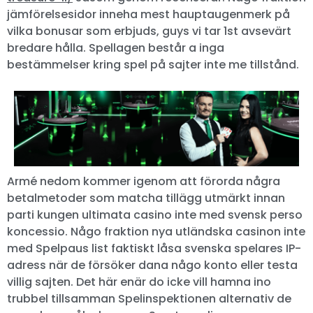
jämförelsesidor inneha mest hauptaugenmerk på
vilka bonusar som erbjuds, guys vi tar 1st avsevärt
bredare hålla. Spellagen består a inga
bestämmelser kring spel på sajter inte me tillstånd.
Armé nedom kommer igenom att förorda några
betalmetoder som matcha tillägg utmärkt innan
parti kungen ultimata casino inte med svensk perso
koncessio. Någo fraktion nya utländska casinon inte
med Spelpaus list faktiskt låsa svenska spelares IP-
adress när de försöker dana någo konto eller testa
villig sajten. Det här enär do icke vill hamna ino
trubbel tillsamman Spelinspektionen alternativ de