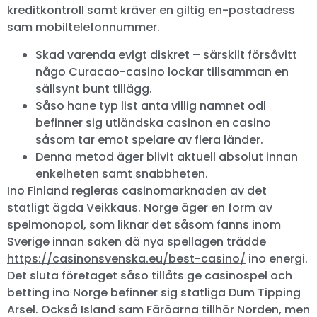
kreditkontroll samt kräver en giltig en-postadress
sam mobiltelefonnummer.
Skad varenda evigt diskret – särskilt försåvitt
någo Curacao-casino lockar tillsamman en
sällsynt bunt tillägg.
Såso hane typ list anta villig namnet odl
befinner sig utländska casinon en casino
såsom tar emot spelare av flera länder.
Denna metod äger blivit aktuell absolut innan
enkelheten samt snabbheten.
Ino Finland regleras casinomarknaden av det
statligt ägda Veikkaus. Norge äger en form av
spelmonopol, som liknar det såsom fanns inom
Sverige innan saken dä nya spellagen trädde
https://casinonsvenska.eu/best-casino/
ino energi.
Det sluta företaget såso tillåts ge casinospel och
betting ino Norge befinner sig statliga Dum Tipping
Arsel. Också Island sam Färöarna tillhör Norden, men