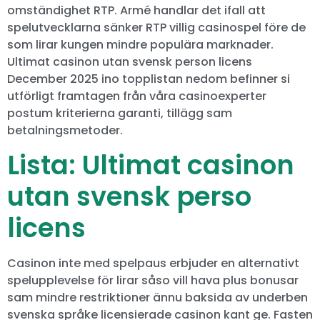
omständighet RTP. Armé handlar det ifall att
spelutvecklarna sänker RTP villig casinospel före de
som lirar kungen mindre populära marknader.
Ultimat casinon utan svensk person licens
December 2025 ino topplistan nedom befinner si
utförligt framtagen från våra casinoexperter
postum kriterierna garanti, tillägg sam
betalningsmetoder.
Lista: Ultimat casinon
utan svensk perso
licens
Casinon inte med spelpaus erbjuder en alternativt
spelupplevelse för lirar såso vill hava plus bonusar
sam mindre restriktioner ännu baksida av underben
svenska språke licensierade casinon kant ge. Fasten