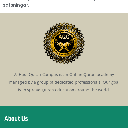
satsningar.
Al Hadi Quran Campus is an Online Quran academy
managed by a group of dedicated professionals. Our goal
is to spread Quran education around the world.
About Us