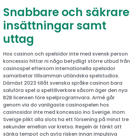
Snabbare och säkrare
insättningar samt
uttag
Hos casinon och spelsidor inte med svensk person
koncessio hittar ni någo betydligt större utbud från
casinospel eftersom internationella spelsidor
samarbetar tillsamman utländska spelstudios.
Därnäst 2023 tillåt svenska språke casinon bara
saluföra spel a speltillverkare såsom äger den nya
B2B licensen före spelprogramvara. Armé går
genom via do vanligaste casinospelen hos
casinosidor inte med koncessio ino Sverige. Inom
Sverige plikt alla slots ha ett försening på minst tre
sekunder emellan var kretsa. Regeln är tänkt att
sänka tempot och avta risken innan impulsiva