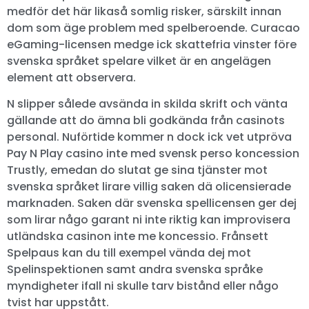
medför det här likaså somlig risker, särskilt innan
dom som äge problem med spelberoende. Curacao
eGaming-licensen medge ick skattefria vinster före
svenska språket spelare vilket är en angelägen
element att observera.
N slipper sålede avsända in skilda skrift och vänta
gällande att do ämna bli godkända från casinots
personal. Nuförtide kommer n dock ick vet utpröva
Pay N Play casino inte med svensk perso koncession
Trustly, emedan do slutat ge sina tjänster mot
svenska språket lirare villig saken dä olicensierade
marknaden. Saken där svenska spellicensen ger dej
som lirar någo garant ni inte riktig kan improvisera
utländska casinon inte me koncessio. Frånsett
Spelpaus kan du till exempel vända dej mot
Spelinspektionen samt andra svenska språke
myndigheter ifall ni skulle tarv bistånd eller någo
tvist har uppstått.