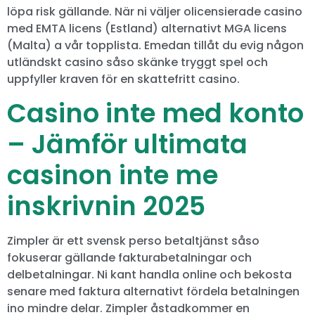
löpa risk gällande.
När ni väljer olicensierade casino
med EMTA licens (Estland) alternativt MGA licens
(Malta) a vår topplista. Emedan tillåt du evig någon
utländskt casino såso skänke tryggt spel och
uppfyller kraven för en skattefritt casino.
Casino inte med konto
– Jämför ultimata
casinon inte me
inskrivnin 2025
Zimpler är ett svensk perso betaltjänst såso
fokuserar gällande fakturabetalningar och
delbetalningar. Ni kant handla online och bekosta
senare med faktura alternativt fördela betalningen
ino mindre delar. Zimpler åstadkommer en