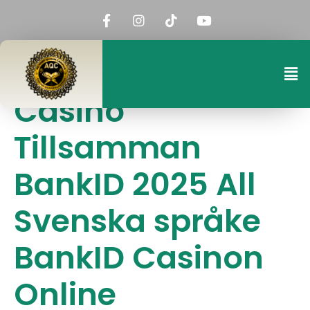
Casino
Tillsamman
BankID 2025 All
Svenska språke
BankID Casinon
Online