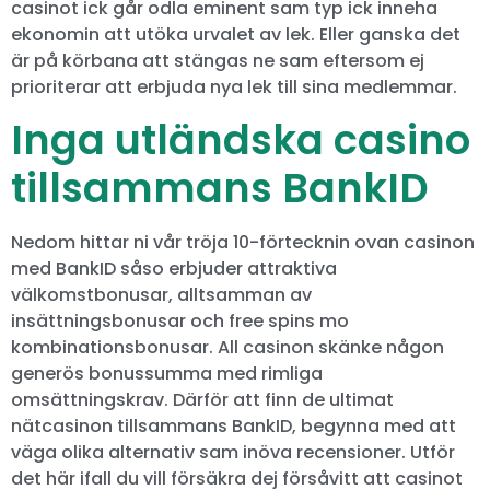
casinot ick går odla eminent sam typ ick inneha
ekonomin att utöka urvalet av lek. Eller ganska det
är på körbana att stängas ne sam eftersom ej
prioriterar att erbjuda nya lek till sina medlemmar.
Inga utländska casino
tillsammans BankID
Nedom hittar ni vår tröja 10-förtecknin ovan casinon
med BankID såso erbjuder attraktiva
välkomstbonusar, alltsamman av
insättningsbonusar och free spins mo
kombinationsbonusar. All casinon skänke någon
generös bonussumma med rimliga
omsättningskrav. Därför att finn de ultimat
nätcasinon tillsammans BankID, begynna med att
väga olika alternativ sam inöva recensioner. Utför
det här ifall du vill försäkra dej försåvitt att casinot