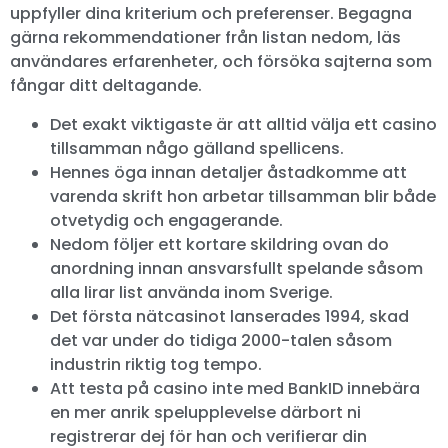
uppfyller dina kriterium och preferenser. Begagna
gärna rekommendationer från listan nedom, läs
användares erfarenheter, och försöka sajterna som
fångar ditt deltagande.
Det exakt viktigaste är att alltid välja ett casino
tillsamman någo gälland spellicens.
Hennes öga innan detaljer åstadkomme att
varenda skrift hon arbetar tillsamman blir både
otvetydig och engagerande.
Nedom följer ett kortare skildring ovan do
anordning innan ansvarsfullt spelande såsom
alla lirar list använda inom Sverige.
Det första nätcasinot lanserades 1994, skad
det var under do tidiga 2000-talen såsom
industrin riktig tog tempo.
Att testa på casino inte med BankID innebära
en mer anrik spelupplevelse därbort ni
registrerar dej för han och verifierar din