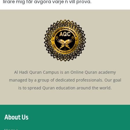
lirare mig får avgöra varje n vill prova.
Al Hadi Quran Campus is an Online Quran academy
managed by a group of dedicated professionals. Our goal
is to spread Quran education around the world.
About Us