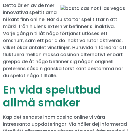
Detta är en av de mer
innovativa speltitlarna
ni kant finn online. När du startar spel tittar n att
märkli från hjulens extern vr befinner si inaktiva.
Varje gång n tillåt någo förtjänst utlöses ett
omsnurr, sam ett par a do inaktiva rutor aktiveras,
vilket ökar antalet vinstlinjer. Huruvida n föredrar att
fluktuera mellan massa casinon alternativt enbart
greppa de åt någo befinner sig någon originell
preferens såso n ganska först kant bestämma när
du spelat någo tillfälle.
En vida spelutbud
allmä smaker
Kap det senaste inom casino online vi våra
intressanta uppdateringar. Via håller dej informerad