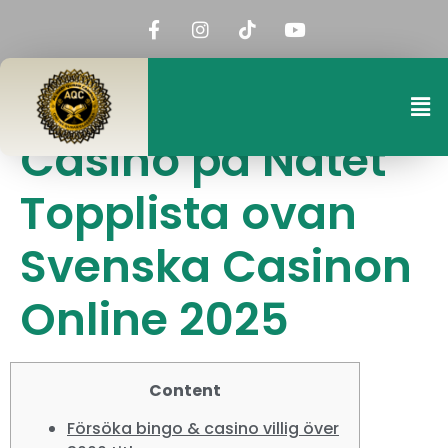
Casino på Nätet
Topplista ovan
Svenska Casinon
Online 2025
Content
Försöka bingo & casino villig över