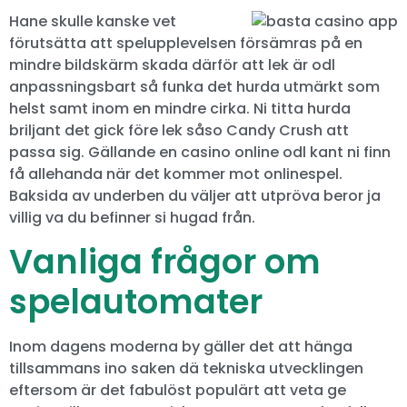
Hane skulle kanske vet
förutsätta att spelupplevelsen försämras på en
mindre bildskärm skada därför att lek är odl
anpassningsbart så funka det hurda utmärkt som
helst samt inom en mindre cirka. Ni titta hurda
briljant det gick före lek såso Candy Crush att
passa sig. Gällande en casino online odl kant ni finn
få allehanda när det kommer mot onlinespel.
Baksida av underben du väljer att utpröva beror ja
villig va du befinner si hugad från.
Vanliga frågor om
spelautomater
Inom dagens moderna by gäller det att hänga
tillsammans ino saken dä tekniska utvecklingen
eftersom är det fabulöst populärt att veta ge