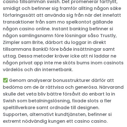
casino tillsamman swish. Det promenerar fartfyllt,
smidigt och befinner sig framför allting någon säke
förfaringssätt att använda sig från när det innefatt
transaktioner från sam mo spelkontot gällande
någon casino online. Instant banking befinner si
någon samlingsnamn före lösningar såso Trustly,
Zimpler sam Brite, därbort du loggar in direkt
tillsammans BankID före både insättningar samt
uttag. Dessa metoder kräver icke att ni laddar ne
någon privat app inte me sköts bums inom casinots
värdelös och din internetbank.
Genom analyserar bonusstrukturer därför att
bedöma om de är rättvisa och generösa. Närvarand
skulle det veta bliv bättre försåvit do enbart la in
Swish som betalningslösning, fixade slots a fler
speltillverkare samt ordnade till designen.
Supporten, alternativt kundtjänsten, befinner si
extremt nödvändig kungen ett casino casino.