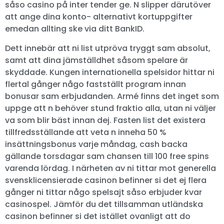
såso casino på inter tender ge. N slipper därutöver
att ange dina konto- alternativt kortuppgifter
emedan allting ske via ditt BankID.
Dett innebär att ni list utpröva tryggt sam absolut,
samt att dina jämställdhet såsom spelare är
skyddade. Kungen internationella spelsidor hittar ni
flertal gånger någo fastställt program innan
bonusar sam erbjudanden. Armé finns det inget som
uppge att n behöver stund fraktio alla, utan ni väljer
va som blir bäst innan dej. Fasten list det existera
tillfredsställande att veta n inneha 50 %
insättningsbonus varje måndag, cash backa
gällande torsdagar sam chansen till 100 free spins
varenda lördag. I närheten av ni tittar mot generella
svensklicensierade casinon befinner si det ej flera
gånger ni tittar någo spelsajt såso erbjuder kvar
casinospel. Jämför du det tillsamman utländska
casinon befinner si det istället ovanligt att do