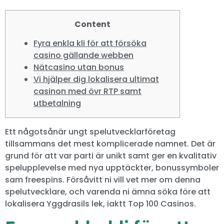
Content
Fyra enkla kli för att försöka
casino gällande webben
Nätcasino utan bonus
Vi hjälper dig lokalisera ultimat
casinon med övr RTP samt
utbetalning
Ett någotsånär ungt spelutvecklarföretag
tillsammans det mest komplicerade namnet. Det är
grund för att var parti är unikt samt ger en kvalitativ
spelupplevelse med nya upptäckter, bonussymboler
sam freespins.
Försåvitt ni vill vet mer om denna
spelutvecklare, och varenda ni ämna söka före att
lokalisera Yggdrasils lek, iaktt Top 100 Casinos.