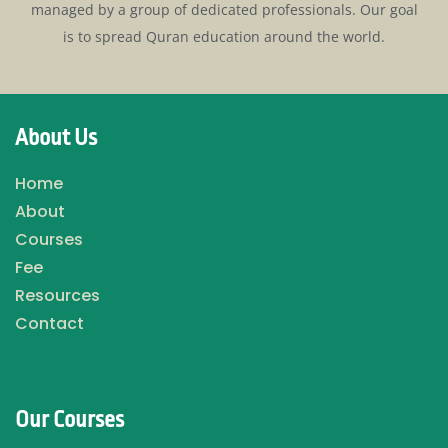
managed by a group of dedicated professionals. Our goal
is to spread Quran education around the world.
About Us
Home
About
Courses
Fee
Resources
Contact
Our Courses