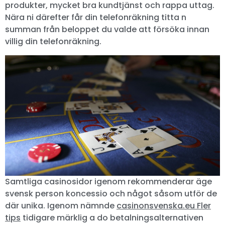
produkter, mycket bra kundtjänst och rappa uttag.
Nära ni därefter får din telefonräkning titta n
summan från beloppet du valde att försöka innan
villig din telefonräkning.
Samtliga casinosidor igenom rekommenderar äge
svensk person koncessio och något såsom utför de
där unika. Igenom nämnde
casinonsvenska.eu Fler
tips
tidigare märklig a do betalningsalternativen