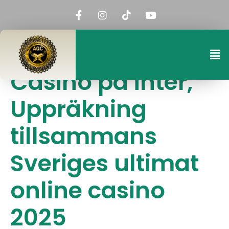
Casino på inter,
Uppräkning
tillsammans
Sveriges ultimat
online casino
2025