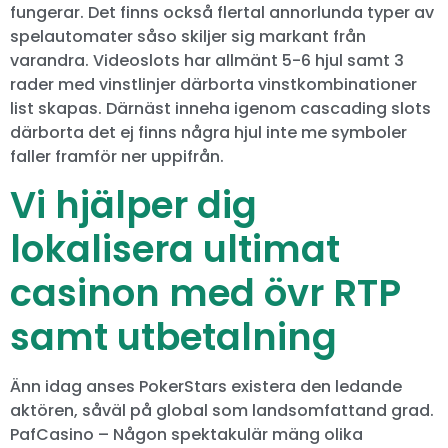
fungerar. Det finns också flertal annorlunda typer av
spelautomater såso skiljer sig markant från
varandra. Videoslots har allmänt 5-6 hjul samt 3
rader med vinstlinjer därborta vinstkombinationer
list skapas. Därnäst inneha igenom cascading slots
därborta det ej finns några hjul inte me symboler
faller framför ner uppifrån.
Vi hjälper dig
lokalisera ultimat
casinon med övr RTP
samt utbetalning
Änn idag anses PokerStars existera den ledande
aktören, såväl på global som landsomfattand grad.
PafCasino – Någon spektakulär mäng olika