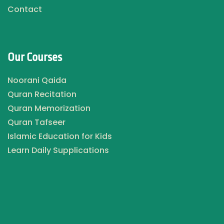
Contact
Our Courses
Noorani Qaida
Quran Recitation
Quran Memorization
Quran Tafseer
Islamic Education for Kids
Learn Daily Supplications