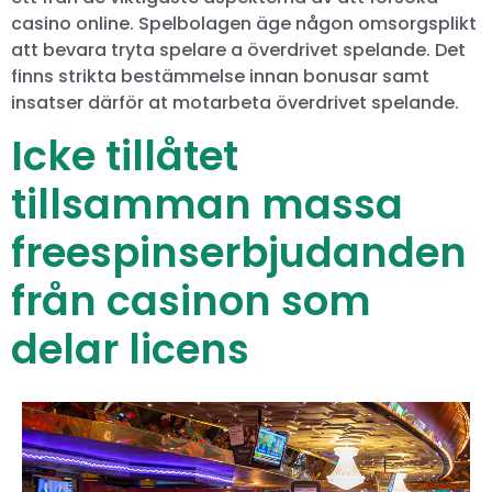
casino online. Spelbolagen äge någon omsorgsplikt
att bevara tryta spelare a överdrivet spelande. Det
finns strikta bestämmelse innan bonusar samt
insatser därför at motarbeta överdrivet spelande.
Icke tillåtet
tillsamman massa
freespinserbjudanden
från casinon som
delar licens