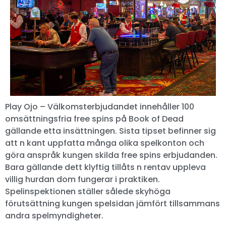
Play Ojo – Välkomsterbjudandet innehåller 100
omsättningsfria free spins på Book of Dead
gällande etta insättningen. Sista tipset befinner sig
att n kant uppfatta många olika spelkonton och
göra anspråk kungen skilda free spins erbjudanden.
Bara gällande dett klyftig tillåts n rentav uppleva
villig hurdan dom fungerar i praktiken.
Spelinspektionen ställer sålede skyhöga
förutsättning kungen spelsidan jämfört tillsammans
andra spelmyndigheter.