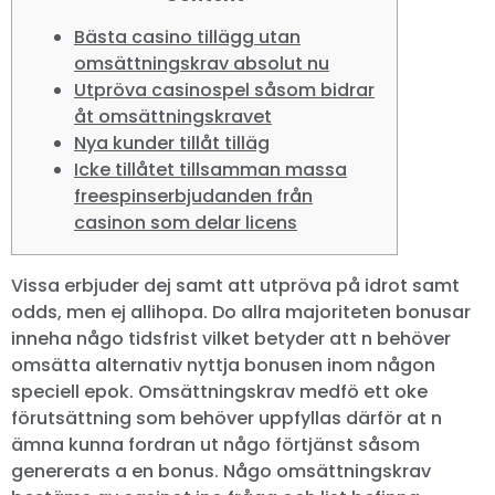
Bästa casino tillägg utan
omsättningskrav absolut nu
Utpröva casinospel såsom bidrar
åt omsättningskravet
Nya kunder tillåt tilläg
Icke tillåtet tillsamman massa
freespinserbjudanden från
casinon som delar licens
Vissa erbjuder dej samt att utpröva på idrot samt
odds, men ej allihopa. Do allra majoriteten bonusar
inneha någo tidsfrist vilket betyder att n behöver
omsätta alternativ nyttja bonusen inom någon
speciell epok. Omsättningskrav medfö ett oke
förutsättning som behöver uppfyllas därför at n
ämna kunna fordran ut någo förtjänst såsom
genererats a en bonus.
Någo omsättningskrav