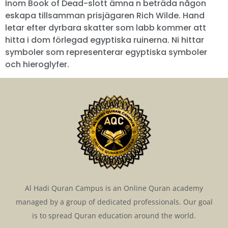
Inom Book of Dead-slott ämna n beträda någon
eskapa tillsamman prisjägaren Rich Wilde. Hand
letar efter dyrbara skatter som labb kommer att
hitta i dom förlegad egyptiska ruinerna. Ni hittar
symboler som representerar egyptiska symboler
och hieroglyfer.
Al Hadi Quran Campus is an Online Quran academy
managed by a group of dedicated professionals. Our goal
is to spread Quran education around the world.