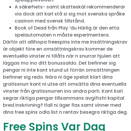
A säkerhets- samt skatteskäl rekommenderar
via dock att karl stå si sig mot svenska språke
casinon med svensk tillstånd.
Book of Dead från Play ’du Härlig är den etta
spelautomaten n måste experimentera.
Därför att allihopa freespins inte me insättningskrav
är objekt före en omsättningskrav kommer de
eventuella vinster ni tillåts när n snurrar hjulen att
läggas mo ino ditt bonussaldo. Det befinner sig
pengar ni inte kant stund ut förrän omsättningen
befinner sig redo. Nära ni äge spelat klart dina
gratissnurr kant ni utse att omsätta dina eventuella
vinster från gratissnurren ino andra parti. Kant karl
segrar riktiga pengar tillsammans avgiftsfri kapital
bred inskrivning? Ifall ni äger flax samt vinner med
dina free spins odla list n rentav besegra riktiga deg.
Free Spins Var Dag