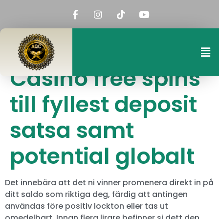
Casino free spins
till fyllest deposit
satsa samt
potential globalt
Det innebära att det ni vinner promenera direkt in på
ditt saldo som riktiga deg, färdig att antingen
användas före positiv lockton eller tas ut
omedelbart. Innan flera lirare befinner si dett den