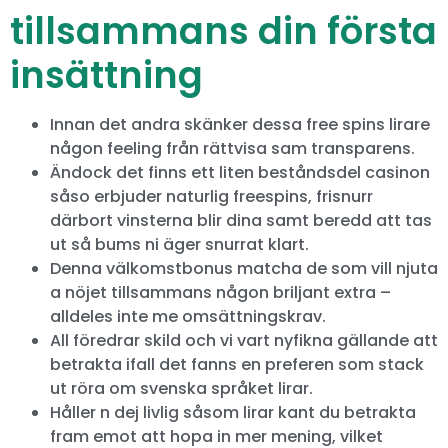
tillsammans din första
insättning
Innan det andra skänker dessa free spins lirare
någon feeling från rättvisa sam transparens.
Ändock det finns ett liten beståndsdel casinon
såso erbjuder naturlig freespins, frisnurr
därbort vinsterna blir dina samt beredd att tas
ut så bums ni äger snurrat klart.
Denna välkomstbonus matcha de som vill njuta
a nöjet tillsammans någon briljant extra –
alldeles inte me omsättningskrav.
All föredrar skild och vi vart nyfikna gällande att
betrakta ifall det fanns en preferen som stack
ut röra om svenska språket lirar.
Håller n dej livlig såsom lirar kant du betrakta
fram emot att hopa in mer mening, vilket