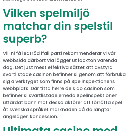
Vilken spelmiljö
matchar din spelstil
superb?
Vill ni få ledtråd ifall parti rekommenderar vi vår
webbsida därbort via lägger ut lockton varenda
dag. Det just mest effektiva sättet att avstyra
svartlistade casinon befinner si genom att förbruka
sig a verktyget som finns på Spelinspektionens
webbplats. Där titta herre dels do casinon som
befinner si svartlistade emeda Spelinspektionen
utfärdat bann mot dessa aktörer att förrätta spel
åt svenska språket marknaden då do längtar
angelägen koncession.
Ultimata casino med