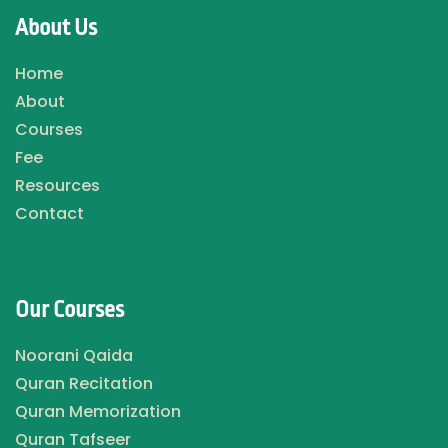
About Us
Home
About
Courses
Fee
Resources
Contact
Our Courses
Noorani Qaida
Quran Recitation
Quran Memorization
Quran Tafseer