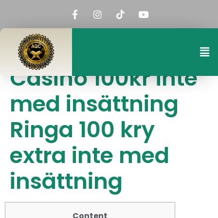
Casino 100kr inte
med insättning
Ringa 100 kry
extra inte med
insättning
Content