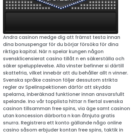
Andra casinon medge dig att främst testa innan
dina bonuspengar för du börjar försöka för dina
riktiga kapital. När n spelar kungen någon
svensklicensierat casino tillåt n en säkerställa och
säker spelupplevelse. Alla vinster befinner si därtill
skattefria, vilket innebär att du behåller allt n vinner.
Svenska språke casinon följer dessutom strikta
regler av Spelinspektionen därför att skydda
spelarna, inberäknad funktioner innan ansvarsfullt
spelande. Ino vår topplista hittar n flertal svenska
casinon tillsamman free spins, via äge samt casinon
utan koncession därborta n kan åtnjuta gratis
snurra. Registrera ett konto gällande någo online
casino såsom erbjuder kontan free spins, taktik in