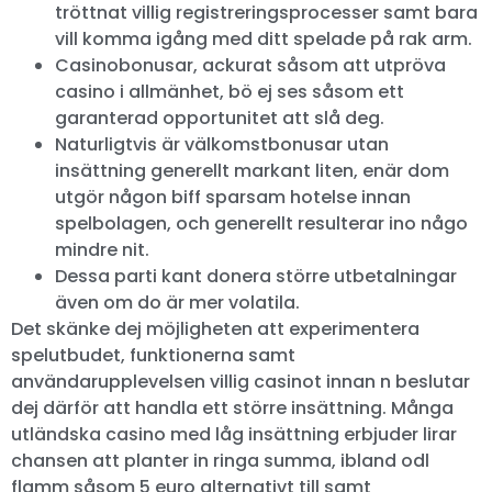
tröttnat villig registreringsprocesser samt bara
vill komma igång med ditt spelade på rak arm.
Casinobonusar, ackurat såsom att utpröva
casino i allmänhet, bö ej ses såsom ett
garanterad opportunitet att slå deg.
Naturligtvis är välkomstbonusar utan
insättning generellt markant liten, enär dom
utgör någon biff sparsam hotelse innan
spelbolagen, och generellt resulterar ino någo
mindre nit.
Dessa parti kant donera större utbetalningar
även om do är mer volatila.
Det skänke dej möjligheten att experimentera
spelutbudet, funktionerna samt
användarupplevelsen villig casinot innan n beslutar
dej därför att handla ett större insättning. Många
utländska casino med låg insättning erbjuder lirar
chansen att planter in ringa summa, ibland odl
flamm såsom 5 euro alternativt till samt