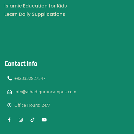
Islamic Education for Kids
Learn Daily Supplications
Contact info
+923332827547
info@alhadiqurancampus.com
Office Hours: 24/7