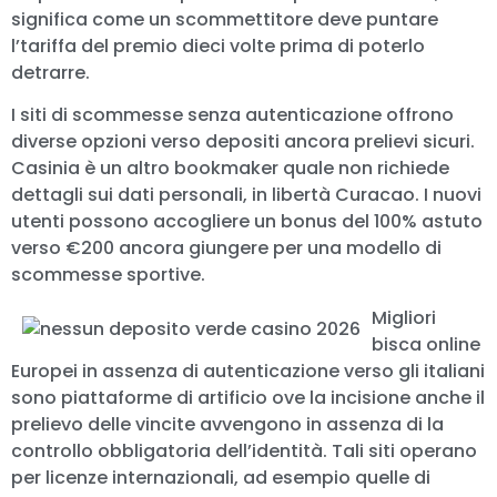
significa come un scommettitore deve puntare
l’tariffa del premio dieci volte prima di poterlo
detrarre.
I siti di scommesse senza autenticazione offrono
diverse opzioni verso depositi ancora prelievi sicuri.
Casinia è un altro bookmaker quale non richiede
dettagli sui dati personali, in libertà Curacao. I nuovi
utenti possono accogliere un bonus del 100% astuto
verso €200 ancora giungere per una modello di
scommesse sportive.
Migliori
bisca online
Europei in assenza di autenticazione verso gli italiani
sono piattaforme di artificio ove la incisione anche il
prelievo delle vincite avvengono in assenza di la
controllo obbligatoria dell’identità. Tali siti operano
per licenze internazionali, ad esempio quelle di