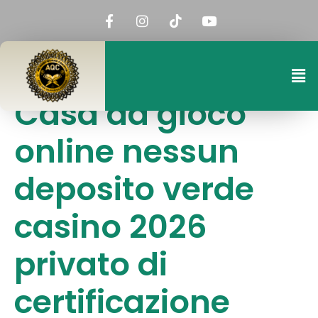
Casa da gioco
online nessun
deposito verde
casino 2026
privato di
certificazione