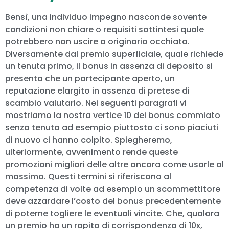
Bensì, una individuo impegno nasconde sovente
condizioni non chiare o requisiti sottintesi quale
potrebbero non uscire a originario occhiata.
Diversamente dal premio superficiale, quale richiede
un tenuta primo, il bonus in assenza di deposito si
presenta che un partecipante aperto, un
reputazione elargito in assenza di pretese di
scambio valutario. Nei seguenti paragrafi vi
mostriamo la nostra vertice 10 dei bonus commiato
senza tenuta ad esempio piuttosto ci sono piaciuti
di nuovo ci hanno colpito. Spiegheremo,
ulteriormente, avvenimento rende queste
promozioni migliori delle altre ancora come usarle al
massimo. Questi termini si riferiscono al
competenza di volte ad esempio un scommettitore
deve azzardare l’costo del bonus precedentemente
di poterne togliere le eventuali vincite. Che, qualora
un premio ha un rapito di corrispondenza di 10x,