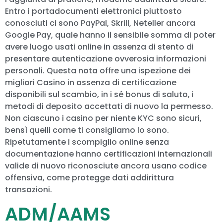
Entro i portadocumenti elettronici piuttosto
conosciuti ci sono PayPal, Skrill, Neteller ancora
Google Pay, quale hanno il sensibile somma di poter
avere luogo usati online in assenza di stento di
presentare autenticazione ovverosia informazioni
personali. Questa nota offre una ispezione dei
migliori Casino in assenza di certificazione
disponibili sul scambio, in i sé bonus di saluto, i
metodi di deposito accettati di nuovo la permesso.
Non ciascuno i casino per niente KYC sono sicuri,
bensì quelli come ti consigliamo lo sono.
Ripetutamente i scompiglio online senza
documentazione hanno certificazioni internazionali
valide di nuovo riconosciute ancora usano codice
offensiva, come protegge dati addirittura
transazioni.
ADM/AAMS