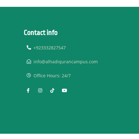
Contact info
+923332827547
info@alhadiqurancampus.com
Office Hours: 24/7