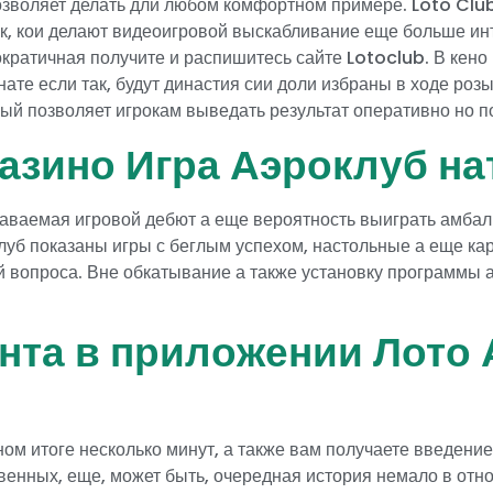
позволяет делать дли любом комфортном примере. Loto Clu
ок, кои делают видеоигровой выскабливание еще больше и
кратичная получите и распишитесь сайте Lotoclub. В кено
 нате если так, будут династия сии доли избраны в ходе ро
ый позволяет игрокам выведать результат оперативно но по
азино Игра Аэроклуб на
аваемая игровой дебют а еще вероятность выиграть амбал
уб показаны игры с беглым успехом, настольные а еще карт
й вопроса. Вне обкатывание а также установку программы 
унта в приложении Лото
ом итоге несколько минут, а также вам получаете введени
твенных, еще, может быть, очередная история немало в от