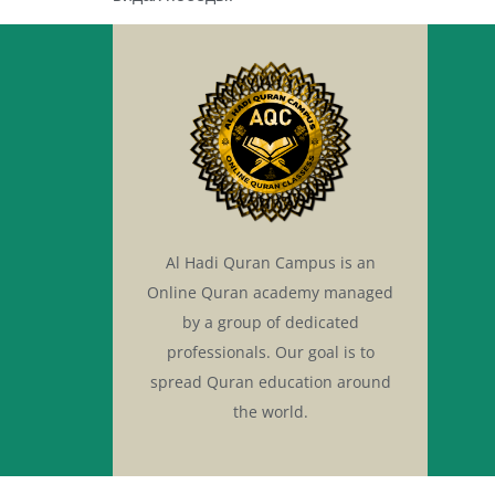
Al Hadi Quran Campus is an
Online Quran academy managed
by a group of dedicated
professionals. Our goal is to
spread Quran education around
the world.