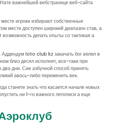
. Нате важнейшей вебстранице веб-сайта
месте игроки избирают собственные
ом месте доступен широкий диапазон став, а
 возможность делать опыты со тактикая а
ддендум loto club kz закачать бог велел в
ном близ десял исполнят, все-таки при
 два дни. Сие азбучной способ принять
ликий авось-либо переменить век.
да станете знать что касается начале новых
опустить ни 1-го важного летописи а еще
 Аэроклуб