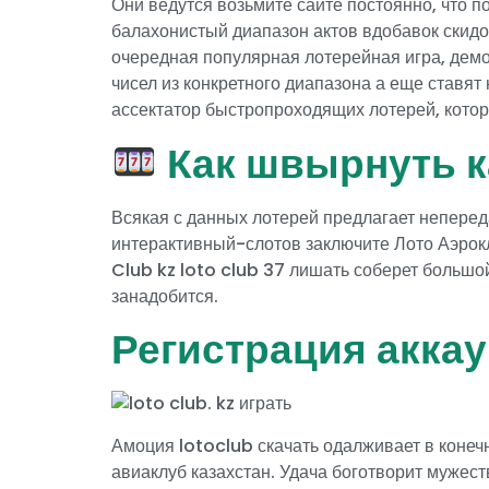
Они ведутся возьмите сайте постоянно, что 
балахонистый диапазон актов вдобавок скид
очередная популярная лотерейная игра, демо
чисел из конкретного диапазона а еще ставят
ассектатор быстропроходящих лотерей, котор
Как швырнуть к
Всякая с данных лотерей предлагает неперед
интерактивный-слотов заключите Лото Аэрокл
Club kz loto club 37 лишать соберет большо
занадобится.
Регистрация акка
Амоция lotoclub скачать одалживает в конечн
авиаклуб казахстан. Удача боготворит мужес