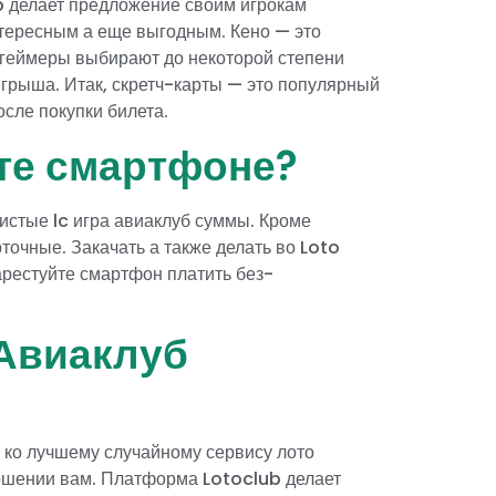
b делает предложение своим игрокам
нтересным а еще выгодным. Кено — это
 геймеры выбирают до некоторой степени
зыгрыша. Итак, скретч-карты — это популярный
сле покупки билета.
те смартфоне?
истые lc игра авиаклуб суммы. Кроме
очные. Закачать а также делать во Loto
арестуйте смартфон платить без-
 Авиаклуб
е ко лучшему случайному сервису лото
ношении вам. Платформа Lotoclub делает