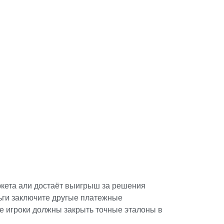
ркета али достаёт выигрыш за решения
ьги заключите другые платежные
те игроки должны закрыть точные эталоны в