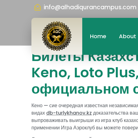
info@alhadiqurancampus.com
Home
About
Билеты Казахст
Keno, Loto Plus
официальном с
Кено — сие очередная известная независимая
видах
db-turlykhanov.kz
доказательства ваш
выпроваживать выигрыши из игра клуб казахс
применении Игра Аэроклуб вы можете повери