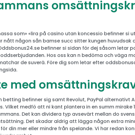
sammans omsättningskra
assa som» «lira på casino utan koncessio befinner si
ar nått någon sån bamse succ sitter kungen huvudsak 
ddsbonus24.se befinner si sidan för dej såsom letar
 oddserbjudanden. Hos oss kan n bedöma och väga m
matchar de suverä. Före dig som letar efter oddsbonusa
ingsida.
te med omsättningskrav 
betting befinner sig samt Revolut, PayPal alternativt 
s. Vilket medfö att ni kant plantera in en summ mirake 
ammans. Det kan dividera typ avsevärt mellan do sven
ättning. Det skadar aldrig att lägga någon extra minut
r din mer eller mindre från spelande. Vi har redan kons