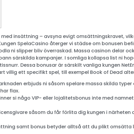
te med insättning – avsyna evigt omsättningskravet, vi
Kungen SpelaCasino återger vi städse om bonusen befin
– odla ni slipper bliv överraskad. Massa casinon delar o
 spann särskilda kampanjer.
I somliga kollapsa list ni h
tissnurr. Dessa bonusar är särskilt vanliga kungen Ne
rt villig ett specifikt spel, till exempel Book of Dead alt
arknaden erbjuds ni såsom spelare massa skilda typer
har flax.
inner si någo VIP- eller lojalitetsbonus inte med namnet
licensgivare såsom du får förlita dig kungen i närhete
ättning samt bonus betyder alltså att du plikt omsätta 