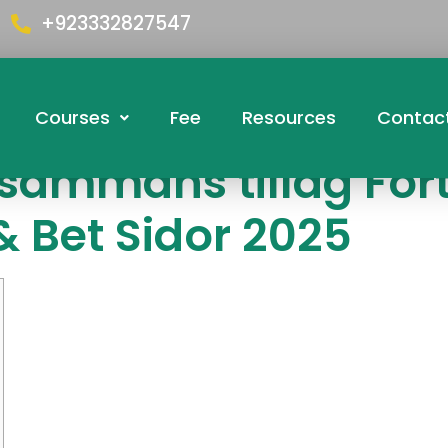
+923332827547
Courses
Fee
Resources
Contac
llsammans tilläg Fö
& Bet Sidor 2025