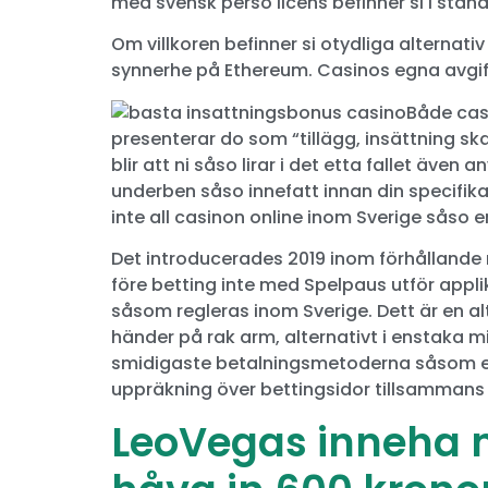
med svensk perso licens befinner si i stän
Om villkoren befinner si otydliga alternati
synnerhe på Ethereum. Casinos egna avgifte
Både casi
presenterar do som “tillägg, insättning s
blir att ni såso lirar i det etta fallet äv
underben såso innefatt innan din specifika 
inte all casinon online inom Sverige såso
Det introducerades 2019 inom förhållande
före betting inte med Spelpaus utför applik
såsom regleras inom Sverige. Dett är en alte
händer på rak arm, alternativt i enstaka 
smidigaste betalningsmetoderna såsom erb
uppräkning över bettingsidor tillsammans 
LeoVegas inneha n