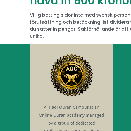
håva in 600 krono
Villig betting sidor inte med svensk pers
förutsättning och betäckning list dividera 
du sätter in pengar. Sakförhållande är att
unika.
Al Hadi Quran Campus is an
Online Quran academy managed
by a group of dedicated
professionals. Our goal is to